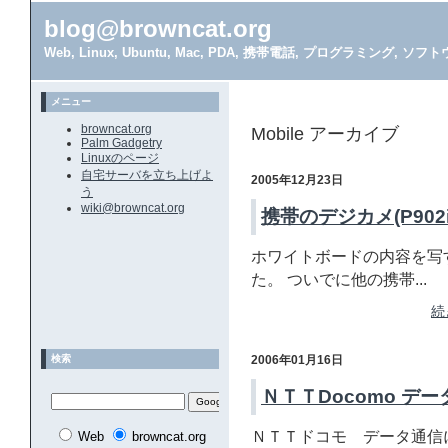
blog@browncat.org
Web, Linux, Ubuntu, Mac, PDA, 携帯電話, プログラミング, 
メニュー
browncat.org
Mobile アーカイブ
Palm Gadgetry
Linuxのページ
自宅サーバを立ち上げよ
2005年12月23日
う
wiki@browncat.org
携帯のデジカメ(P902i 
ホワイトボードの内容を写
た。 ついでに他の携帯...
続
検索
2006年01月16日
ＮＴＴDocomo デ
ＮＴＴドコモ データ通信
Web
browncat.org