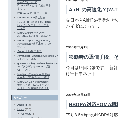
2006年03月03日
MacOSX Lionで
iPhone/iPadから印刷出来る
AirH"の高速化？(W-T
ように
祝Ubuntu 11.10リリース
Dennis Ritchie氏ご逝去
先日からAirH"を復活さ
Google Dart言語をMacOSX
Lionにインストールしてみ
バイダによって...
たメモ
MacOSXのサービスから
JavaScriptが評価出来るとか
PhoneGap 1.1.0とSafariで
JavaScriptの速度比較してみ
たメモ
2006年03月15日
Steve Jobs氏ご逝去
JavaScript+Smalltalk(ObjectiveC)=JSTalk
移動時の通信手段、
をいじってみる
greasemonkey+websocket+node.js+prowl
でブラウザからiPhoneに通
今日は終日出張です。 新幹
知してみる
ぼ一日中ネット...
MacPortsのmacfuse関連が
fuse4xに置き換わった模様
MacOSX LionでTerminalが
復帰した時zshとsshでディ
レクトリを復帰させるメモ
2006年05月13日
カテゴリー
HSDPA対応FOMA
Android
(3)
Linux
(275)
CentOS
(6)
下り3.6MbpsのHSDPA