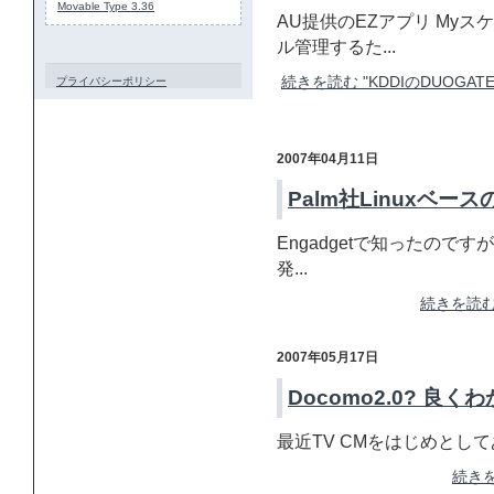
Movable Type 3.36
AU提供のEZアプリ My
ル管理するた...
続きを読む "KDDIのDUOG
プライバシーポリシー
2007年04月11日
Palm社Linuxベー
Engadgetで知ったのです
発...
続きを読む 
2007年05月17日
Docomo2.0? 良
最近TV CMをはじめとしてあちこ
続きを