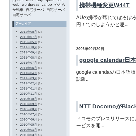
python
rails
ruby
spam
ssh
携帯機種変更W44T
web
wordpress
yahoo
やわら
か戦車
自宅サーバ
自宅サーバ
自宅サーバ
AUの携帯が壊れてぼろぼろ
アーカイブ
円！てのしようかと思...
2012年08月
(2)
2012年07月
(1)
2012年05月
(1)
2011年10月
(7)
2006年09月20日
2011年09月
(3)
2011年08月
(5)
google calenda
2011年07月
(4)
2011年06月
(1)
google calendar
2011年04月
(2)
2011年03月
(2)
語版...
2011年02月
(1)
2011年01月
(7)
2010年11月
(2)
2010年10月
(6)
2010年09月
(5)
NTT DocomoがBlack
2010年08月
(3)
2010年07月
(5)
ドコモのプレスリリースによる
2010年06月
(4)
2010年05月
(4)
ービスを開...
2010年04月
(5)
2010年03月
(3)