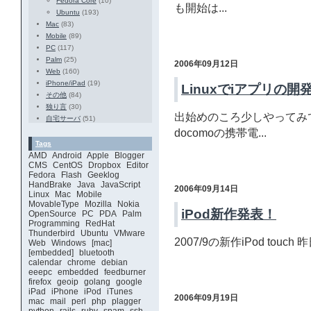
Fedora Core
(10)
も開始は...
Ubuntu
(193)
Mac
(83)
Mobile
(89)
PC
(117)
Palm
(25)
2006年09月12日
Web
(160)
iPhone/iPad
(19)
Linuxでiアプリの開
その他
(84)
独り言
(30)
出始めのころ少しやってみて
自宅サーバ
(51)
docomoの携帯電...
Tags
AMD
Android
Apple
Blogger
CMS
CentOS
Dropbox
Editor
Fedora
Flash
Geeklog
HandBrake
Java
JavaScript
2006年09月14日
Linux
Mac
Mobile
MovableType
Mozilla
Nokia
iPod新作発表！
OpenSource
PC
PDA
Palm
Programming
RedHat
Thunderbird
Ubuntu
VMware
2007/9の新作iPod touch
Web
Windows
[mac]
[embedded]
bluetooth
calendar
chrome
debian
eeepc
embedded
feedburner
firefox
geoip
golang
google
iPad
iPhone
iPod
iTunes
2006年09月19日
mac
mail
perl
php
plagger