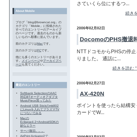
さていくら位にするつ...
About Mobile
続きを
ブログ「blog@browncat.org」の
カテゴリ「Mobile」に投稿された
2006年02月02日
すべてのエントリーのアーカイブ
のページです。過去のものから新
しいものへ順番に並んでいます。
DocomoのPHS撤退
前のカテゴリは
Mac
です。
次のカテゴリは
PC
です。
NTTドコモからPHSの停
他にも多くのエントリーがありま
りました。 通話に...
す。
メインページ
や
アーカイブペ
ージ
も見てください。
続きを読む "
2006年02月27日
最近のエントリー
AX-420N
Softbank SelectionのAAC
対応BTオーディオアダプタ
MusicPiece買ってみた
ポイントを使ったら結構安く出
Android USB Stickのmk802
にLinuxを入れてプラズマTV
カードでW...
につないでみる
Macの
Eclispse4.2+AndroidSDKの
妙なエラー
サーバ復旧。。。
AirPrint Activator2で