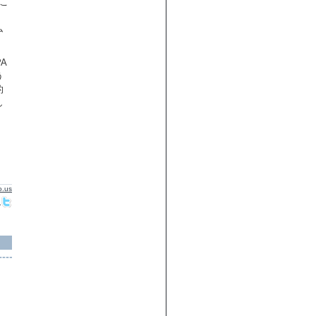
こ
。
ム
A
う
的
し