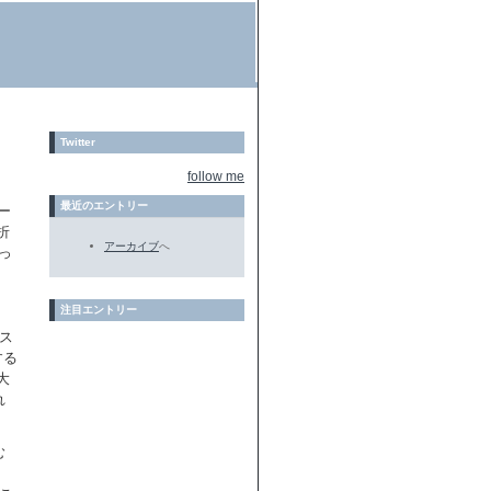
Twitter
follow me
最近のエントリー
ー
折
アーカイブ
へ
っ
注目エントリー
ース
する
大
れ
む
、