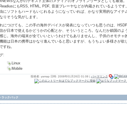
etNEWSなんかのテキスト主体のメディアのオフラインリーダとしても最適。
ReadiusにもRSS, HTML, PDF, 音楽プレーヤなどが内蔵されているようです
由にソフトもハードもいじれるようになっていれば、かなり実用的なアイテ
なりそうな気がします。
れにつけても、この手の海外デバイスが発表になっていつも思うのは、HSDP
信が日本で使えるかどうかの心配とか、そういうところ。なんだか鎖国のよ
感じ。海外の端末が全ていいというわけでもありませんし、子供のオモチャ
機能は日本の携帯はかなり進んでいると思いますが、もうちょい多様さが欲
ですね。
グ:
Linux
Mobile
投稿者: yamap 日時: 2008年01月26日 01:08
|
パーマリンク
トラックバック