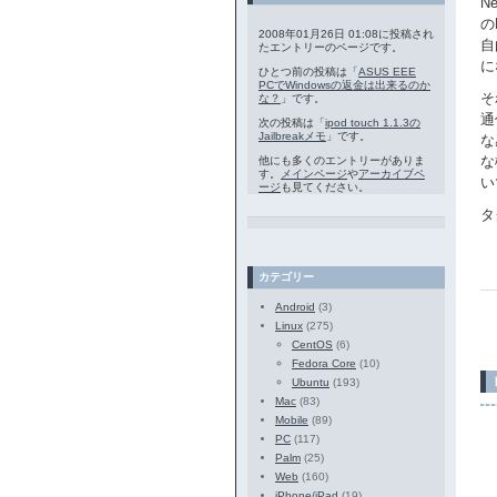
N
の
2008年01月26日 01:08に投稿され
自
たエントリーのページです。
に
ひとつ前の投稿は「
ASUS EEE
PCでWindowsの返金は出来るのか
そ
な？
」です。
通
次の投稿は「
ipod touch 1.1.3の
Jailbreakメモ
」です。
な
な
他にも多くのエントリーがありま
す。
メインページ
や
アーカイブペ
い
ージ
も見てください。
タ
カテゴリー
Android
(3)
Linux
(275)
CentOS
(6)
Fedora Core
(10)
Ubuntu
(193)
Mac
(83)
Mobile
(89)
PC
(117)
Palm
(25)
Web
(160)
iPhone/iPad
(19)