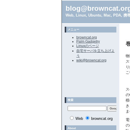
blog@browncat.or
Web, Linux, Ubuntu, Mac, 
メニュー
browncat.org
Palm Gadgetry
Linuxのページ
自宅サーバを立ち上げよ
う
物
wiki@browncat.org
ス
り
こ
ス
の
模
検索
き
ま
Web
browncat.org
電
の
About