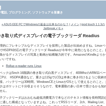
g
PDA, 携帯電話, プログラミング, ソフトウェア＆落書き
« ASUS EEE PCでWindowsの返金は出来るのかな？
|
メイン
|
ipod touch 1.1.3の
Jailbreakメモ »
巻き取り式ディスプレイの電子ブックリーダ Readius
理的にフレキシブルなディスプレイを採用した製品が出始めますね。Linuxベ
でHSDPA対応の電子ブックリーダ Readiusが今年中に発売になるとのこと。
曲がるディスプレイの写真と動画が結構魅力的です。AmazonのKindleよりか
いいですね。
Rollup e-reader runs Linux
ペックは5inch 16階調の巻き取り式白黒ディスプレイ、400MhzのARM11ベ
CPU、 HSDPA通信など。重さは115gでLCDは本体に巻き付けるように収納
様。バッテリーは30時間。WindowsCEとLinuxがOSとして使えるとのこと。
さはポケットに十分収まりそうなので、電車通勤の多い日本で受けるかも知
せん。
子ブックリーダはおおむね超低消費電力で本などのテキスト情報を長時間読
に適した構成となっていますよね。これってRSSリーダ、2ch、Mailing List