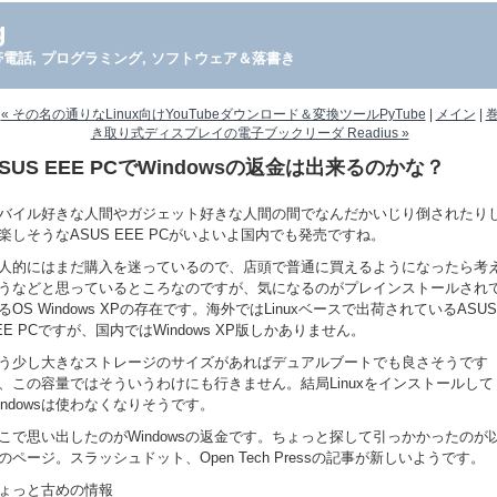
g
PDA, 携帯電話, プログラミング, ソフトウェア＆落書き
« その名の通りなLinux向けYouTubeダウンロード＆変換ツールPyTube
|
メイン
|
き取り式ディスプレイの電子ブックリーダ Readius »
SUS EEE PCでWindowsの返金は出来るのかな？
バイル好きな人間やガジェット好きな人間の間でなんだかいじり倒されたり
楽しそうなASUS EEE PCがいよいよ国内でも発売ですね。
人的にはまだ購入を迷っているので、店頭で普通に買えるようになったら考
うなどと思っているところなのですが、気になるのがプレインストールされ
るOS Windows XPの存在です。海外ではLinuxベースで出荷されているASUS
EE PCですが、国内ではWindows XP版しかありません。
う少し大きなストレージのサイズがあればデュアルブートでも良さそうです
、この容量ではそういうわけにも行きません。結局Linuxをインストールして
indowsは使わなくなりそうです。
こで思い出したのがWindowsの返金です。ちょっと探して引っかかったのが
のページ。スラッシュドット、Open Tech Pressの記事が新しいようです。
ょっと古めの情報