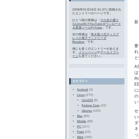
2008年01月24日 01:37に投稿され
たエントリーのページです。
ひとつ前の投稿は「
その名の通り
新
なLinux向けYouTubeダウンロード
＆変換ツールPyTube
」です。
次の投稿は「
巻き取り式ディスプ
レイの電子ブックリーダ
Readius
」です。
要
他にも多くのエントリーがありま
れ
す。
メインページ
や
アーカイブペ
ージ
も見てください。
と
A
は
向
カテゴリー
E
Android
(3)
に
Linux
(275)
の
CentOS
(6)
い
Fedora Core
(10)
せ
Ubuntu
(193)
Mac
(83)
い
Mobile
(89)
ダ
PC
(117)
ネ
Palm
(25)
っ
Web
(160)