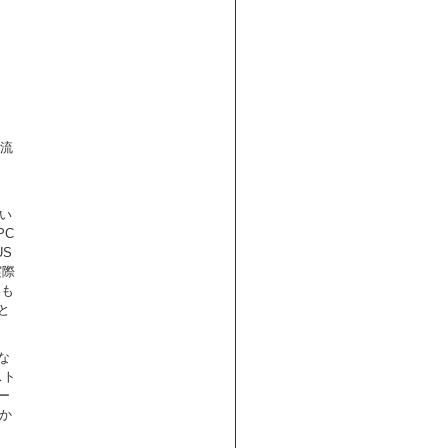
う流
。
ない
PC
US
実際
いも
と
な
スト
ー
か