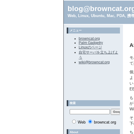
blog@browncat.or
Web, Linux, Ubuntu, Mac, 
メニュー
browncat.org
Palm Gadgetry
A
Linuxのページ
自宅サーバを立ち上げよ
う
モ
wiki@browncat.org
て
個
よ
い
E
も
が
検索
W
そ
Web
browncat.org
下
ち
About