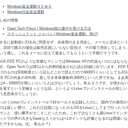
Windows返金運動ＮＥＷＳ
Windows代金返金運動
しめの情報
Open Tech Press | Windows税の還付を受ける方法
スラッシュドット ジャパン | Windows返金運動、再び!
するに起動前にEULAに同意せず、未使用のまま消去し、メーカと交渉とい
。店頭で購入の場合は販売店員にいらない旨告げ、その場で消去してしまう
いう感じ。これをメーカに伝えて返金してもらうという手順だそうです。
SUS EEE PCのような安価なマシンではWindows XPの代金もバカにはなら
ず。Open TechではDELLから約$50返金された話が詳細に出ています。EEE 
けのものは$30程度という話もどこかで読んだので4000円くらいとしてもAS
EE PCの代金の10%弱、差し引き本体価格45,800円といった所ですね。まあ
は4～5000円が惜しいという人は少ないでしょう。私もそうです。が使わな
を返すという至極まっとうな話。というよりLinuxプレインストールが欲しい
う意思表示でしょうか。
っかくLinuxプレインストールで好セールスを記録したのに、国内での発売が
のは寂しい限り。これだけ話題になったのもOSをLinuxにしてまで行ったコ
ウンと、使い勝手がそこそこだったため。これで少なくとも親Linuxでインタ
ットでの声の大きなGeekな人々からは+1ポイントな評価となるのは間違いな
たですからね。(む、私もか？)