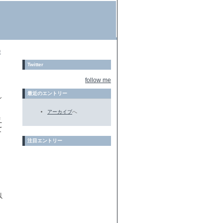
巻
Twitter
follow me
最近のエントリー
し
アーカイブ
へ
え
て
注目エントリー
以