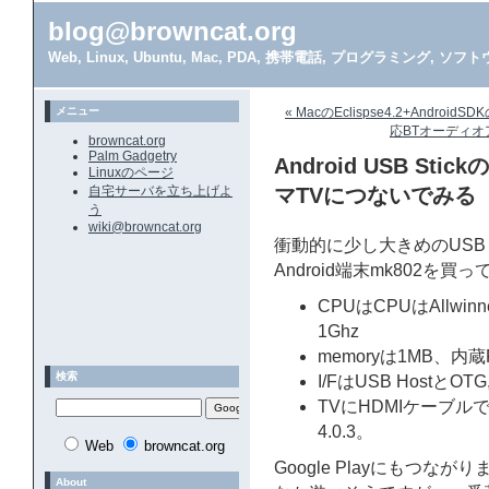
blog@browncat.org
Web, Linux, Ubuntu, Mac, PDA, 携帯電話, プログラミング, 
メニュー
« MacのEclispse4.2+Androi
応BTオーディオア
browncat.org
Palm Gadgetry
Android USB Sti
Linuxのページ
自宅サーバを立ち上げよ
マTVにつないでみる
う
wiki@browncat.org
衝動的に少し大きめのUSB 
Android端末mk802を
CPUはCPUはAllwinn
1Ghz
memoryは1MB、内蔵F
検索
I/FはUSB HostとOT
TVにHDMIケーブルで
4.0.3。
Web
browncat.org
Google Playにもつな
About