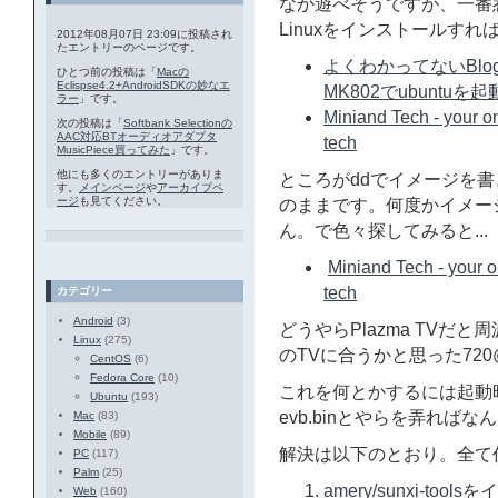
なか遊べそうですが、一番惹かれ
Linuxをインストールすれ
2012年08月07日 23:09に投稿され
たエントリーのページです。
よくわかってないBlog その
ひとつ前の投稿は「
Macの
Eclispse4.2+AndroidSDKの妙なエ
MK802でubuntu
ラー
」です。
Miniand Tech - your o
次の投稿は「
Softbank Selectionの
AAC対応BTオーディオアダプタ
tech
MusicPiece買ってみた
」です。
他にも多くのエントリーがありま
ところがddでイメージを
す。
メインページ
や
アーカイブペ
ージ
も見てください。
のままです。何度かイメー
ん。で色々探してみると...
Miniand Tech - your 
tech
カテゴリー
Android
(3)
どうやらPlazma TVだと
Linux
(275)
のTVに合うかと思った720
CentOS
(6)
Fedora Core
(10)
これを何とかするには起動時
Ubuntu
(193)
evb.binとやらを弄れば
Mac
(83)
Mobile
(89)
解決は以下のとおり。全て作
PC
(117)
Palm
(25)
amery/sunxi-tools
をイ
Web
(160)