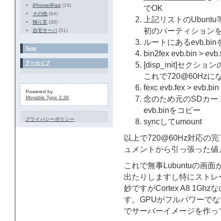
iPhone/iPad
(19)
でOK
その他
(84)
上記リストのUbunt
独り言
(30)
初のパーティション
自宅サーバ
(51)
ルートにあるevb.b
Tags
bin2fex evb.bin 
アーカイブ
[disp_init]セクション
これで720@60Hz
fexc evb.fex > evb.bin
Powered by
Movable Type 3.36
念のため元のSDカード
evb.binをコピー
プライバシーポリシー
syncしてumount
以上で720@60Hz対応の
ュメントから引っ張った値
これで無事Lubuntuの
出たりしますし特にストレ
妙ですがCortex A8 1
す。GPUがフルパワーでない
でサーバーイメージを作っ