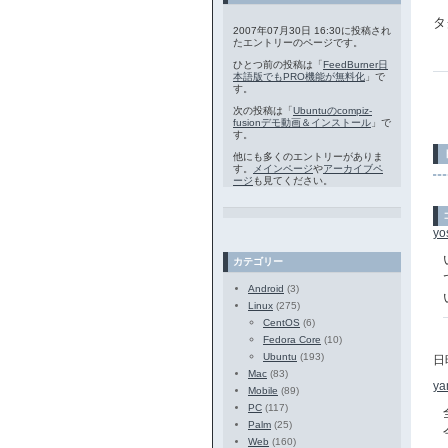
タ
2007年07月30日 16:30に投稿され
たエントリーのページです。
ひとつ前の投稿は「
FeedBurner日
本語版でもPRO機能が無料化
」で
す。
次の投稿は「
Ubuntuのcompiz-
fusionデモ動画＆インストール
」で
す。
他にも多くのエントリーがありま
す。
メインページ
や
アーカイブペ
ージ
も見てください。
yo
カテゴリー
Android
(3)
Linux
(275)
CentOS
(6)
Fedora Core
(10)
Ubuntu
(193)
日
Mac
(83)
ya
Mobile
(89)
PC
(117)
Palm
(25)
Web
(160)