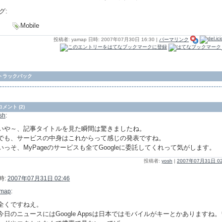
グ:
Mobile
投稿者: yamap 日時: 2007年07月30日 16:30
|
パーマリンク
トラックバック
コメント (2)
sh
:
いや～、記事タイトルを見た瞬間は驚きましたね。
でも、サービスの中身はこれからって感じの発表ですね。
いっそ、MyPageのサービスも全てGoogleに委託してくれって気がします。
投稿者:
yosh
|
2007年07月31日 02
時:
2007年07月31日 02:46
map
:
全くですねえ。
今日のニュースにはGoogle Appsは日本ではモバイルがキーとかありますね。