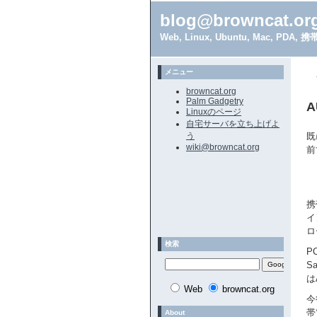
blog@browncat.or
Web, Linux, Ubuntu, Mac, 
メニュー
browncat.org
Palm Gadgetry
A
Linuxのページ
自宅サーバを立ち上げよ
う
既
wiki@browncat.org
前
携
イ
ロ
検索
P
S
は
Web
browncat.org
今
帯
About