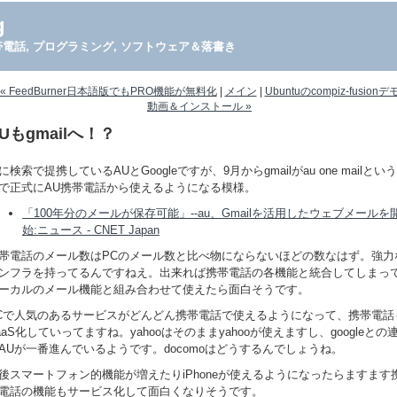
g
PDA, 携帯電話, プログラミング, ソフトウェア＆落書き
« FeedBurner日本語版でもPRO機能が無料化
|
メイン
|
Ubuntuのcompiz-fusionデ
動画＆インストール »
Uもgmailへ！？
に検索で提携しているAUとGoogleですが、9月からgmailがau one mailとい
で正式にAU携帯電話から使えるようになる模様。
「100年分のメールが保存可能」--au、Gmailを活用したウェブメールを
始:ニュース - CNET Japan
帯電話のメール数はPCのメール数と比べ物にならないほどの数なはず。強力
ンフラを持ってるんですねえ。出来れば携帯電話の各機能と統合してしまっ
ーカルのメール機能と組み合わせて使えたら面白そうです。
Cで人気のあるサービスがどんどん携帯電話で使えるようになって、携帯電話
aaS化していってますね。yahooはそのままyahooが使えますし、googleとの
AUが一番進んでいるようです。docomoはどうするんでしょうね。
後スマートフォン的機能が増えたりiPhoneが使えるようになったらますます
電話の機能もサービス化して面白くなりそうです。