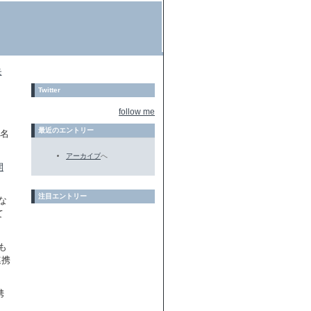
モ
Twitter
follow me
最近のエントリー
う名
アーカイブ
へ
開
注目エントリー
な
て
も
連携
携