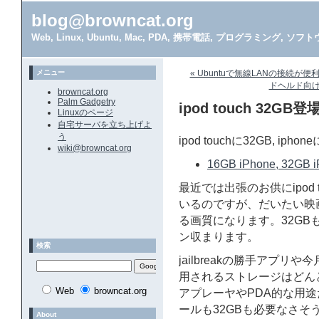
blog@browncat.org
Web, Linux, Ubuntu, Mac, PDA, 携帯電話, プログラミング, 
メニュー
« Ubuntuで無線LANの接続が便利
ドヘルド向けP
browncat.org
Palm Gadgetry
ipod touch 32GB
Linuxのページ
自宅サーバを立ち上げよ
う
ipod touchに32GB, i
wiki@browncat.org
16GB iPhone, 32GB i
最近では出張のお供にipod t
いるのですが、だいたい映
る画質になります。32GB
ン収まります。
検索
jailbreakの勝手アプ
用されるストレージはどん
Web
browncat.org
アプレーヤやPDA的な用
ールも32GBも必要なさそ
About