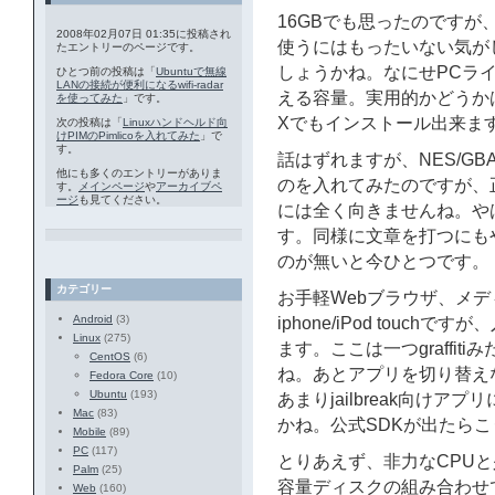
16GBでも思ったのです
2008年02月07日 01:35に投稿され
使うにはもったいない気が
たエントリーのページです。
しょうかね。なにせPCライク
ひとつ前の投稿は「
Ubuntuで無線
LANの接続が便利になるwifi-radar
える容量。実用的かどうかは別
を使ってみた
」です。
Xでもインストール出来ま
次の投稿は「
Linuxハンドヘルド向
けPIMのPimlicoを入れてみた
」で
す。
話はずれますが、NES/G
他にも多くのエントリーがありま
のを入れてみたのですが、
す。
メインページ
や
アーカイブペ
ージ
も見てください。
には全く向きませんね。や
す。同様に文章を打つにも
のが無いと今ひとつです。
カテゴリー
お手軽Webブラウザ、メ
Android
(3)
iphone/iPod touc
Linux
(275)
ます。ここは一つgraffi
CentOS
(6)
ね。あとアプリを切り替え
Fedora Core
(10)
Ubuntu
(193)
あまりjailbreak向け
Mac
(83)
かね。公式SDKが出たら
Mobile
(89)
PC
(117)
とりあえず、非力なCPU
Palm
(25)
容量ディスクの組み合わせ
Web
(160)