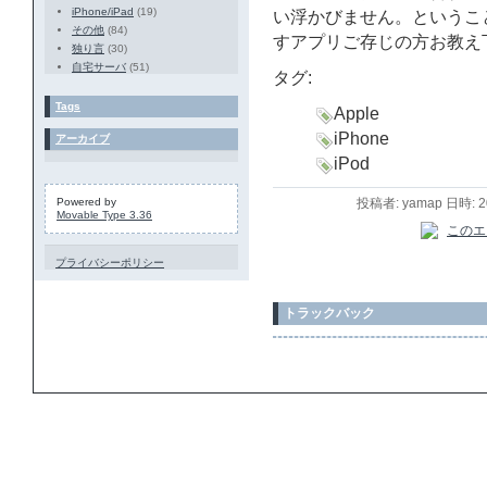
iPhone/iPad
(19)
い浮かびません。ということ
その他
(84)
すアプリご存じの方お教え
独り言
(30)
自宅サーバ
(51)
タグ:
Tags
Apple
iPhone
アーカイブ
iPod
Powered by
投稿者: yamap 日時: 
Movable Type 3.36
プライバシーポリシー
トラックバック