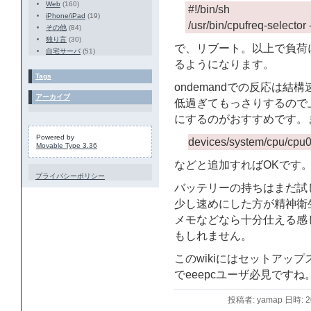
Web
(160)
#!/bin/sh
iPhone/iPad
(19)
/usr/bin/cpufreq-selecto
その他
(84)
独り言
(30)
で、リブート。以上で負荷
自宅サーバ
(51)
るようになります。
Tags
ondemandでの反応は
アーカイブ
低過ぎてもっさりするので上の
にするのがおすすめです。また上限
Powered by
devices/system/cpu/cpu0
Movable Type 3.36
などと追加すればOKです
プライバシーポリシー
バッテリーの持ちはまだ試
少し速めにした方が精神衛
メモなどなら十分仕える感
もしれません。
このwikiにはセットアッ
でeeepcユーザ必見ですね
投稿者: yamap 日時: 