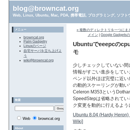
blog@browncat.org
Web, Linux, Ubuntu, Mac, PDA, 携帯電話, プログラミング, 
メニュー
« 複数のディレクトリを一つにまとめ
メイン
|
Google Gadg
browncat.org
Palm Gadgetry
Ubuntuでeeepc
Linuxのページ
自宅サーバを立ち上げよ
モ
う
wiki@browncat.org
少しチェックしていない間にEe
情報がすごい進歩をしてい
ペンド以外ほぼ完璧に近い
の動的スケーリングが動いて
Celeron M353というD
SpeedStepは省略され
検索
ク変更を動的に行えるよう
Ubuntu 8.04 (Hardy Heron)
Web
browncat.org
Wiki]
About