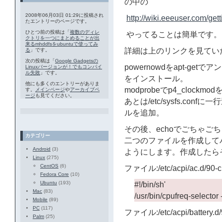
の中の
2008年06月03日 01:29に投稿され
http://wiki.eeeuser.com/g
たエントリーのページです。
ひとつ前の投稿は「
複数のディレ
やってることは簡単です。
クトリを一つにまとめることが出
来るmhddfsをubuntuで使ってみ
詳細は上のリンクを見てい
る
」です。
次の投稿は「
Google Gadgetsの
powernowdをapt-getでアン
Linuxバージョンが！でもコンパイ
ル失敗
」です。
をインストール。
他にも多くのエントリーがありま
modprobeでp4_clockm
す。
メインページ
や
アーカイブペ
ージ
も見てください。
あとは/etc/sysfs.conf
ルを追加。
その後、echoでごちゃご
カテゴリー
二つのファイルを作成して
Android
(3)
ようにします。作成したら
Linux
(275)
CentOS
(6)
ファイル:/etc/acpi/ac.d/90-c
Fedora Core
(10)
Ubuntu
(193)
#!/bin/sh'
Mac
(83)
/usr/bin/cpufreq-selector
Mobile
(89)
PC
(117)
ファイル:/etc/acpi/battery.d/
Palm
(25)