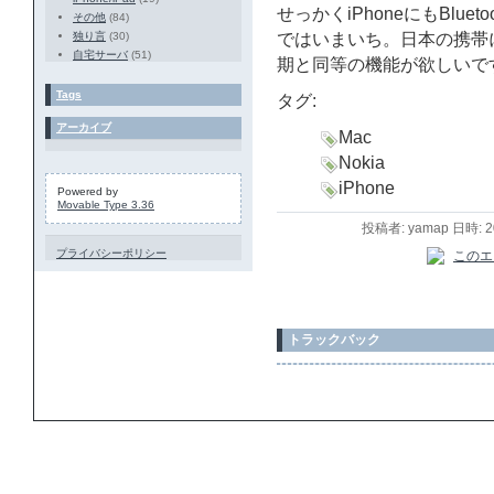
せっかくiPhoneにもBlu
その他
(84)
独り言
(30)
ではいまいち。日本の携帯
自宅サーバ
(51)
期と同等の機能が欲しいで
Tags
タグ:
アーカイブ
Mac
Nokia
iPhone
Powered by
Movable Type 3.36
投稿者: yamap 日時: 
プライバシーポリシー
トラックバック