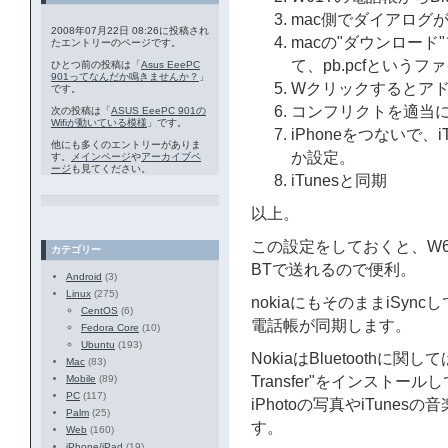
mac側でダイアログ
2008年07月22日 08:26に投稿され
macの"ダウンロード"
たエントリーのページです。
て、pb.pcfという
ひとつ前の投稿は「
Asus EeePC
901ってなんだか鳴きませんか？
」
Wクリックするとア
です。
コンフリクトを適当
次の投稿は「
ASUS EeePC 901の
Wifiが動いている模様
」です。
iPhoneをつないで
他にも多くのエントリーがありま
か設定。
す。
メインページ
や
アーカイブペ
ージ
も見てください。
iTunesと同期
以上。
この設定をしておくと、W
カテゴリー
BTで送れるので便利。
Android
(3)
Linux
(275)
nokiaにもそのままiSy
CentOS
(6)
電話帳が同期します。
Fedora Core
(10)
Ubuntu
(193)
NokiaはBluetoothに関し
Mac
(83)
Mobile
(89)
Transfer"をインスト
PC
(117)
iPhotoの写真やiTunes
Palm
(25)
す。
Web
(160)
iPhone/iPad
(19)