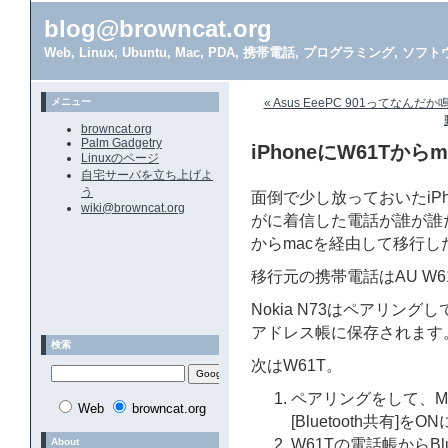
blog@browncat.org
Web, Linux, Ubuntu, Mac, PDA, 携帯電話, プログラミング, 
メニュー
« Asus EeePC 901ってなん
browncat.org
Palm Gadgetry
iPhoneにW61Tか
Linuxのページ
自宅サーバを立ち上げよ
う
面倒で少し放っておいたiP
wiki@browncat.org
がに着信した電話が誰が誰
からmacを経由して移行し
移行元の携帯電話はAU W61T、s
Nokia N73はペアリング
アドレス帳に保存されます
検索
次はW61T。
ペアリングをして、Mac
Web
browncat.org
[Bluetooth共有]をO
About
W61Tの電話帳からBl