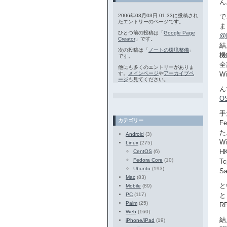
ん
2006年03月03日 01:33に投稿され
で
たエントリーのページです。
ま
ひとつ前の投稿は「
Google Page
@
Creator
」です。
結
次の投稿は「
ノートの環境整備
」
機
です。
全
他にも多くのエントリーがありま
す。
メインページ
や
アーカイブペ
W
ージ
も見てください。
ん
O
手
カテゴリー
F
た
Android
(3)
W
Linux
(275)
HK
CentOS
(6)
Fedora Core
(10)
T
Ubuntu
(193)
S
Mac
(83)
と
Mobile
(89)
PC
(117)
と
Palm
(25)
R
Web
(160)
結
iPhone/iPad
(19)