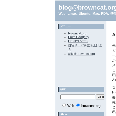
blog@browncat.or
Web, Linux, Ubuntu, Mac, 
メニュー
browncat.org
A
Palm Gadgetry
Linuxのページ
自宅サーバを立ち上げよ
先
う
ど
wiki@browncat.org
一
か
メ
こ
圧
A
な
検索
P
要
確
Web
browncat.org
と
私
About