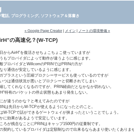
g
PDA, 携帯電話, プログラミング, ソフトウェア＆落書き
« Google Page Creator
|
メイン
|
ノートの環境整備 »
irH"の高速化？(W-TCP)
日からAirH"を復活させちょこちょこ使っていますが
うもプロバイダによって動作が違うように感じます。
般プロバイダとWillcomのPRINではPRINの方が
なり通信が安定しているように感じます。
ガプラスという圧縮プロクシーサービスも使っているのですが
いつは通信状況が悪いとプロクシーと切断されてしまい
縮してくれなくなるのですが、PRIN経由だとなかなか切れない。
irH"特有のパケットの停止状態もあまり発生しない。
にが違うのかな？と考えてみたのですが
RINは先日からW-TCPが使えるようになったとのこと。
はW-TCPで話ができるゲートウェイが挟まったということでしょう。
かに効果があるようで安定しています。
ころが残念なことにPRINはキャップ1500円の従量制です。
の契約しているプロバイダは定額制なので出来るならあまり使いたくありま