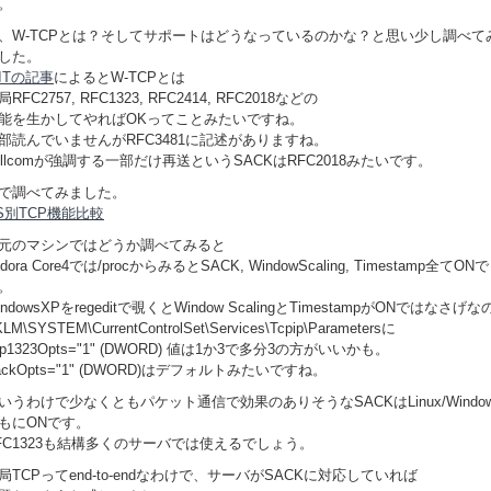
。
、W-TCPとは？そしてサポートはどうなっているのかな？と思い少し調べて
した。
ITの記事
によるとW-TCPとは
局RFC2757, RFC1323, RFC2414, RFC2018などの
能を生かしてやればOKってことみたいですね。
部読んでいませんがRFC3481に記述がありますね。
illcomが強調する一部だけ再送というSACKはRFC2018みたいです。
で調べてみました。
S別TCP機能比較
元のマシンではどうか調べてみると
edora Core4では/procからみるとSACK, WindowScaling, Timestamp全てON
。
indowsXPをregeditで覗くとWindow ScalingとTimestampがONではなさげな
LM\SYSTEM\CurrentControlSet\Services\Tcpip\Parametersに
cp1323Opts="1" (DWORD) 値は1か3で多分3の方がいいかも。
ackOpts="1" (DWORD)はデフォルトみたいですね。
いうわけで少なくともパケット通信で効果のありそうなSACKはLinux/Windo
もにONです。
FC1323も結構多くのサーバでは使えるでしょう。
局TCPってend-to-endなわけで、サーバがSACKに対応していれば