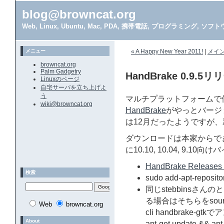
blog@browncat.org
Web, Linux, Ubuntu, Mac, PDA, 携帯電話, プログラミング, 
メニュー
« A Happy New Year 2011!
|
メイ
browncat.org
Palm Gadgetry
HandBrake 0.9.5リ
Linuxのページ
自宅サーバを立ち上げよ
う
マルチプラットフォームで
wiki@browncat.org
HandBrake
がやっとバージ
は12月だったようですが
ダウンロードは本家からでき
に10.10, 10.04, 9.
HandBrake Releases 
検索
sudo add-apt-reposito
同じstebbinsさんのと
る場合はそちらをsourceか
Web
browncat.org
cli handbrake-
About
apt-get update && apt-