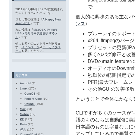
で。
2011年01月04日 07:24に投稿され
たエントリーのページです。
個人的に興味のある主なバ
ひとつ前の投稿は「
A Happy New
ンス
)
Year 2011!
」です。
次の投稿は「
MacOSXでntfsの
ブルーレイのサポート
USBメモリ等を読み書きするメ
モ
」です。
x264, ffmpegのバ
他にも多くのエントリーがありま
プリセットの更新(iPa
す。
メインページ
や
アーカイブペ
ージ
も見てください。
多くのバグ修正と改
DVDのmain featu
オーディオのDownm
秒単位の範囲指定で
カテゴリー
PFR(最大フレームレ
Android
(3)
その他GUIの改善多数
Linux
(275)
CentOS
(6)
ということで全体にかなり
Fedora Core
(10)
Ubuntu
(193)
Mac
(83)
CLIですが多くのソースが"--mainfe
Mobile
(89)
語のものならば自動的に英
PC
(117)
Palm
(25)
日本語のものは字幕なしになり
Web
(160)
アップしているので画質の
iPhone/iPad
(19)