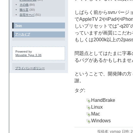
その他
(84)
独り言
(30)
しばらく前からsvnバー
自宅サーバ
(51)
でAppleTV 2やiPadや
しいプリセットでは"-q2
Tags
っていますが画質にこだわる
アーカイブ
もしくは2000k以上の2p
Powered by
問題点としてはたまに字幕
Movable Type 3.36
るバグがあるかもしれませ
プライバシーポリシー
ということで、開発陣の方々
謝。
タグ:
HandBrake
Linux
Mac
Windows
投稿者: yamap 日時: 