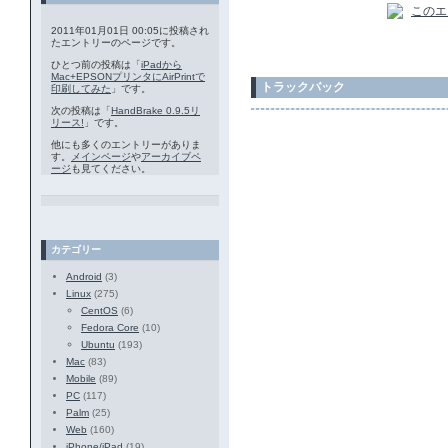
2011年01月01日 00:05に投稿され
たエントリーのページです。
ひとつ前の投稿は「
iPadから
Mac+EPSONプリンタにAirPrintで
トラックバック
印刷してみた
」です。
次の投稿は「
HandBrake 0.9.5リ
リース!
」です。
他にも多くのエントリーがありま
す。
メインページ
や
アーカイブペ
ージ
も見てください。
カテゴリー
Android
(3)
Linux
(275)
CentOS
(6)
Fedora Core
(10)
Ubuntu
(193)
Mac
(83)
Mobile
(89)
PC
(117)
Palm
(25)
Web
(160)
iPhone/iPad
(19)