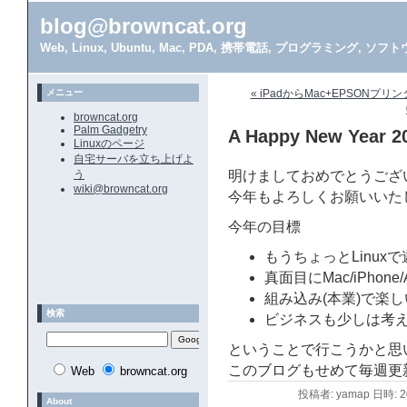
blog@browncat.org
Web, Linux, Ubuntu, Mac, PDA, 携帯電話, プログラミング, 
メニュー
« iPadからMac+EPSONプリン
browncat.org
Palm Gadgetry
A Happy New Year 2
Linuxのページ
自宅サーバを立ち上げよ
う
明けましておめでとうござ
wiki@browncat.org
今年もよろしくお願いいた
今年の目標
もうちょっとLinuxで
真面目にMac/iPhone
組み込み(本業)で楽
検索
ビジネスも少しは考え
ということで行こうかと思
このブログもせめて毎週更
Web
browncat.org
投稿者: yamap 日時: 
About