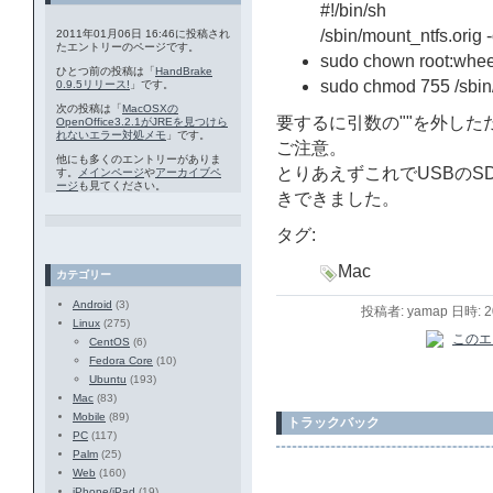
#!/bin/sh
/sbin/mount_ntfs.orig
2011年01月06日 16:46に投稿され
たエントリーのページです。
sudo chown root:wheel
ひとつ前の投稿は「
HandBrake
sudo chmod 755 /sbin
0.9.5リリース!
」です。
次の投稿は「
MacOSXの
要するに引数の""を外し
OpenOffice3.2.1がJREを見つけら
れないエラー対処メモ
」です。
ご注意。
他にも多くのエントリーがありま
とりあえずこれでUSBのSD
す。
メインページ
や
アーカイブペ
ージ
も見てください。
きできました。
タグ:
Mac
カテゴリー
Android
(3)
投稿者: yamap 日時: 
Linux
(275)
CentOS
(6)
Fedora Core
(10)
Ubuntu
(193)
Mac
(83)
Mobile
(89)
トラックバック
PC
(117)
Palm
(25)
Web
(160)
iPhone/iPad
(19)