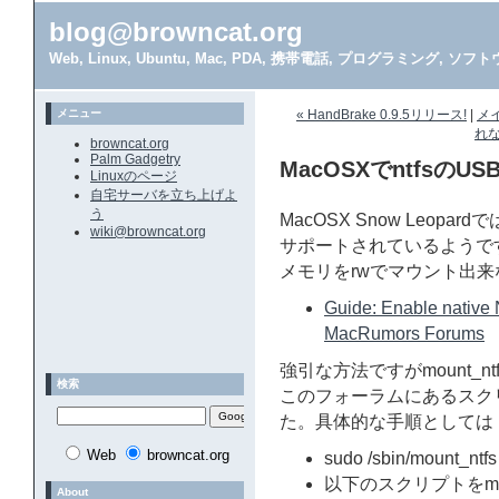
blog@browncat.org
Web, Linux, Ubuntu, Mac, PDA, 携帯電話, プログラミング, 
メニュー
« HandBrake 0.9.5リリース!
|
メ
れな
browncat.org
Palm Gadgetry
MacOSXでntfsの
Linuxのページ
自宅サーバを立ち上げよ
う
MacOSX Snow Leop
wiki@browncat.org
サポートされているようですが、
メモリをrwでマウント出
Guide: Enable native
MacRumors Forums
強引な方法ですがmount_
検索
このフォーラムにあるスク
た。具体的な手順としては
Web
browncat.org
sudo /sbin/mount_ntfs 
以下のスクリプトをmou
About