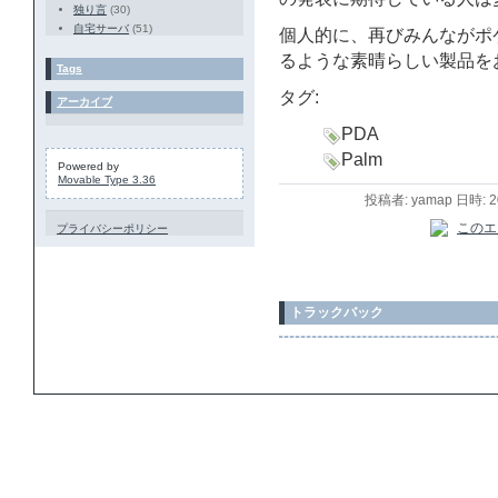
独り言
(30)
自宅サーバ
(51)
個人的に、再びみんながポ
るような素晴らしい製品を
Tags
タグ:
アーカイブ
PDA
Palm
Powered by
Movable Type 3.36
投稿者: yamap 日時: 
プライバシーポリシー
トラックバック