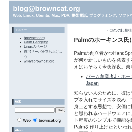
blog@browncat.org
Web, Linux, Ubuntu, Mac, PDA, 携帯電話, プログラミング, 
メニュー
« CMSの比較
browncat.org
Palmのホーキンス氏
Palm Gadgetry
Linuxのページ
自宅サーバを立ち上げよ
Palmの創立者かつHandS
う
が何か新しいものを発表す
wiki@browncat.org
えばおそらく今夜深夜。楽
パーム創業者J・ホーキ
Japan
知らない人のために、彼はY
プを入れてサイズを決め、"Ze
検索
身上とする思想で、安価に
と思われるハードウェアに
ト程度のシンプルで機能を
Web
browncat.org
Palmを作り上げたといわ
About