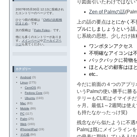
り図面引いたわけではない
2007年05月30日 12:13に投稿され
Zen of Palmの話
(Pal
たエントリーのページです。
ひとつ前の投稿は「
CMSの比較検
上の話の要点は
とにかく不
討まとめ
」です。
プルにしましょうという話
次の投稿は「
Palm Foleo
」です。
じ系統の思想。少しだけ抜
他にも多くのエントリーがありま
す。
メインページ
や
アーカイブペ
ージ
も見てください。
ワンボタンアクセス
不明確なアイコンは
バックパックに荷物
ほとんどの顧客はほ
カテゴリー
etc..
Android
(3)
Linux
(275)
今だに前面の４つのアプリ
CentOS
(6)
いうPalmの使い勝手に勝
Fedora Core
(10)
テリーもCLIEはイマイチだ
Ubuntu
(193)
Mac
(83)
ヶ月。最低1～2週間は使え
Mobile
(89)
も持たなかったっけ笑)
PC
(117)
Palm
(25)
残念ながら似たように不遇な
Web
(160)
Palmは既にメインライン
iPhone/iPad
(19)
その他
(84)
の発表に期待している人は多い