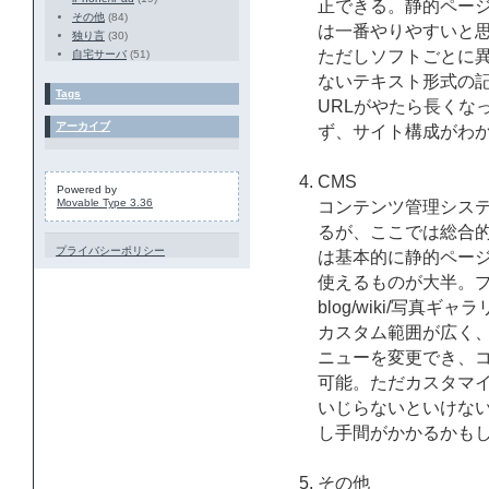
正できる。静的ページ
その他
(84)
は一番やりやすいと
独り言
(30)
ただしソフトごとに異な
自宅サーバ
(51)
ないテキスト形式の記
Tags
URLがやたら長くな
アーカイブ
ず、サイト構成がわ
CMS
Powered by
Movable Type 3.36
コンテンツ管理システム
るが、ここでは総合的
プライバシーポリシー
は基本的に静的ページ
使えるものが大半。
blog/wiki/写真
カスタム範囲が広く
ニューを変更でき、
可能。ただカスタマイズ
いじらないといけな
し手間がかかるかも
その他