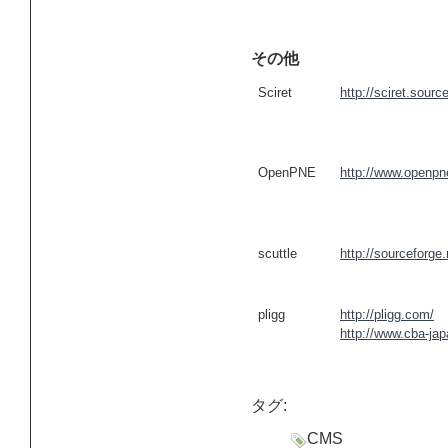
その他
Sciret
http://sciret.sourc
OpenPNE
http://www.openpne
scuttle
http://sourceforge.
pligg
http://pligg.com/
http://www.cba-jap
タグ:
CMS