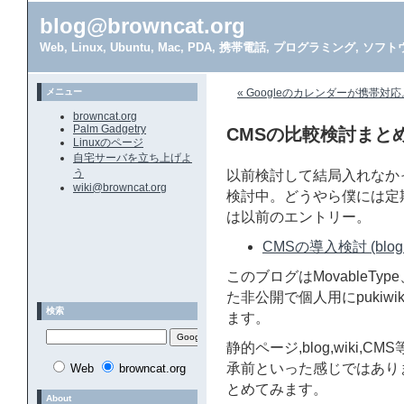
blog@browncat.org
Web, Linux, Ubuntu, Mac, PDA, 携帯電話, プログラミング, 
メニュー
« Googleのカレンダーが携帯対
browncat.org
Palm Gadgetry
CMSの比較検討まと
Linuxのページ
自宅サーバを立ち上げよ
う
以前検討して結局入れなか
wiki@browncat.org
検討中。どうやら僕には定
は以前のエントリー。
CMSの導入検討 (blog@b
このブログはMovableType
た非公開で個人用にpukiwik
検索
ます。
静的ページ,blog,wiki
承前といった感じではあり
Web
browncat.org
とめてみます。
About