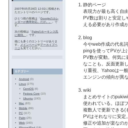
静的ページ
2007年05月28日 12:02に投稿され
表現力が最も高く自
たエントリーのページです。
PV数は割りと安定し
ひとつ前の投稿は「
Googleのカレ
ンダーが携帯対応。だが。。
」で
える必要があり作成
す。
次の投稿は「
Palmのホーキンス氏
に期待。
」です。
blog
他にも多くのエントリーがありま
今やweb作成の代名
す。
メインページ
や
アーカイブペ
ージ
も見てください。
pingを使ってPV
PV数が変動。何気に
なことも。反面更新し
り重視、Yahooは
カテゴリー
エンジンの傾向が異
Android
(3)
Linux
(275)
CentOS
(6)
wiki
Fedora Core
(10)
まとめサイトのpukiwik
Ubuntu
(193)
使われている。ほぼ
Mac
(83)
Mobile
(89)
複数人で更新できる(
PC
(117)
PVはそれなりに安定
Palm
(25)
修正や追加が楽なの
Web
(160)
iPhone/iPad
(19)