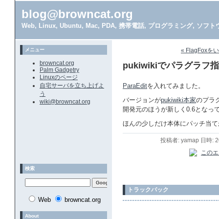
blog@browncat.org
Web, Linux, Ubuntu, Mac, PDA, 携帯電話, プログラミング, 
メニュー
« FlagFox
browncat.org
pukiwikiでパラグラフ
Palm Gadgetry
Linuxのページ
自宅サーバを立ち上げよ
ParaEdit
を入れてみました。
う
バージョンが
pukiwiki本家
のプラ
wiki@browncat.org
開発元のほうが新しく0.6とな
ほんの少しだけ本体にパッチ当て
投稿者: yamap 日時: 
検索
トラックバック
Web
browncat.org
About