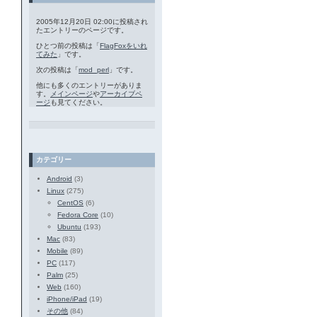
2005年12月20日 02:00に投稿され
たエントリーのページです。
ひとつ前の投稿は「
FlagFoxをいれ
てみた
」です。
次の投稿は「
mod_perl
」です。
他にも多くのエントリーがありま
す。
メインページ
や
アーカイブペ
ージ
も見てください。
カテゴリー
Android
(3)
Linux
(275)
CentOS
(6)
Fedora Core
(10)
Ubuntu
(193)
Mac
(83)
Mobile
(89)
PC
(117)
Palm
(25)
Web
(160)
iPhone/iPad
(19)
その他
(84)