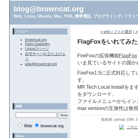
blog@browncat.org
Web, Linux, Ubuntu, Mac, PDA, 携帯電話, プログラミング, 
メニュー
« wikiソフトの選択
|
browncat.org
FlagFoxをいれてみた
Palm Gadgetry
Linuxのページ
自宅サーバを立ち上げよ
FireFoxの拡張機能
FlagFox
う
いま見ているサイトの国が
wiki@browncat.org
FireFox1.5に正式対
す。
MR Tech Local Ins
をダウンロード。
ファイルメニューからイン
検索
max versionの互換性
投稿者: yamap 日時: 
Web
browncat.org
About