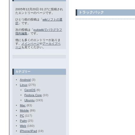
2005年12月20日 01:27に投稿され
トラックバック
たエントリーのページです。
ひとつ前の投稿は「
wikiソフトの選
択
」です。
次の投稿は「
pukiwikiでパラグラフ
指向編集
」です。
他にも多くのエントリーがありま
す。
メインページ
や
アーカイブペ
ージ
も見てください。
カテゴリー
Android
(3)
Linux
(275)
CentOS
(6)
Fedora Core
(10)
Ubuntu
(193)
Mac
(83)
Mobile
(89)
PC
(117)
Palm
(25)
Web
(160)
iPhone/iPad
(19)