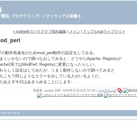
g
PDA, 携帯電話, プログラミング, ソフトウェア＆落書き
« pukiwikiでパラグラフ指向編集
|
メイン
|
アップルicalライブラリ »
od_perl
Tの動作高速化のためmod_perl動作の設定をしてみる。
まくいかないので調べなおしてみると、どうやらApache::Registryが
pache2系ではModPerl::Registryに変更になったらしい。
れらしく設定はしてみたが、うまく動作しないので調べてみると
ちこちで同じようなエラーを出している人がいるようだ。
りあえず今日はあきらめることにします。
投稿者: yamap 日時: 2005年12月21日 02:30
|
パーマリンク
トラックバック