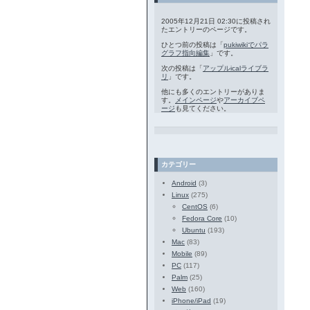
2005年12月21日 02:30に投稿され
たエントリーのページです。
ひとつ前の投稿は「
pukiwikiでパラ
グラフ指向編集
」です。
次の投稿は「
アップルicalライブラ
リ
」です。
他にも多くのエントリーがありま
す。
メインページ
や
アーカイブペ
ージ
も見てください。
カテゴリー
Android
(3)
Linux
(275)
CentOS
(6)
Fedora Core
(10)
Ubuntu
(193)
Mac
(83)
Mobile
(89)
PC
(117)
Palm
(25)
Web
(160)
iPhone/iPad
(19)