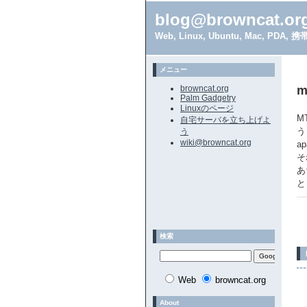
blog@browncat.or
Web, Linux, Ubuntu, Mac, 
メニュー
browncat.org
m
Palm Gadgetry
Linuxのページ
M
自宅サーバを立ち上げよ
う
う
wiki@browncat.org
a
そ
あ
と
検索
Web
browncat.org
About