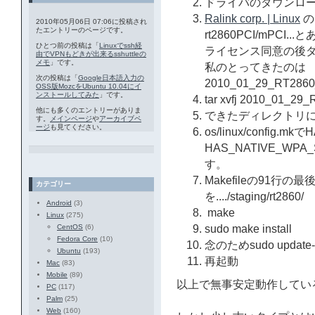
ドライバのダウンロ
Ralink corp. | Linux
の
2010年05月06日 07:06に投稿され
たエントリーのページです。
rt2860PCI/mPCI
ひとつ前の投稿は「
Linuxでssh経
ライセンス同意の後
由でVPNもどきが出来るsshuttleの
メモ
」です。
私のとってきたのは
次の投稿は「
Google日本語入力の
2010_01_29_RT2860_L
OSS版MozcをUbuntu 10.04にイ
ンストールしてみた
」です。
tar xvfj 2010_01_29_
他にも多くのエントリーがありま
できたディレクトリ
す。
メインページ
や
アーカイブペ
ージ
も見てください。
os/linux/config.m
HAS_NATIVE_WPA
す。
Makefileの91行の最後の方
カテゴリー
を..../staging/rt2860/
Android
(3)
make
Linux
(275)
CentOS
(6)
sudo make install
Fedora Core
(10)
念のためsudo update-
Ubuntu
(193)
再起動
Mac
(83)
Mobile
(89)
以上で無事安定動作してい
PC
(117)
Palm
(25)
Web
(160)