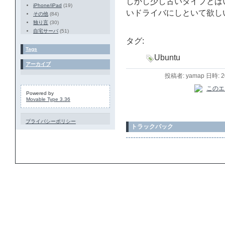
しかし少し古いタイプとはいえ
iPhone/iPad
(19)
いドライバにしといて欲し
その他
(84)
独り言
(30)
自宅サーバ
(51)
タグ:
Tags
Ubuntu
アーカイブ
投稿者: yamap 日時: 
Powered by
Movable Type 3.36
プライバシーポリシー
トラックバック