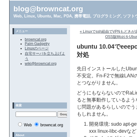
blog@browncat.org
Web, Linux, Ubuntu, Mac, PDA, 携帯電話, プログラミング, 
メニュー
« Linuxでssh経由でVPNもどきが出
OSS版MozcをUbu
browncat.org
Palm Gadgetry
ubuntu 10.04でe
Linuxのページ
自宅サーバを立ち上げよ
対処
う
wiki@browncat.org
先日インストールしたUbuntu 
不安定。Fn-F2で無線LAN
とつながりません。
どうにもならないのでRaL
ると無事動作しているようなの
検索
じ問題があるらしいのでう
もしれません。
開発環境: sudo apt-get in
Web
browncat.org
xxx linux-libc-devな
About