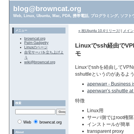
blog@browncat.org
Web, Linux, Ubuntu, Mac, PDA, 携帯電話, プログラミング, 
メニュー
« 祝Ubuntu 10.4リリース!
|
メイン
browncat.org
Palm Gadgetry
Linuxでssh経由でV
Linuxのページ
自宅サーバを立ち上げよ
モ
う
wiki@browncat.org
Linuxでsshを経由してV
sshuttleというのがある
apenwarr - Business 
apenwarr's sshuttle at
特徴
検索
Linux用
サーバ側ではroot権
Web
browncat.org
インストールが簡単
transparent proxy
About