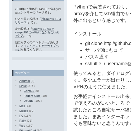
Pythonで実装されてお
2010年05月05日 14:30に投稿され
たエントリーのページです。
proxyを介してssh経由でサ
ひとつ前の投稿は「
祝Ubuntu 10.4
外に出るという感じです。
リリース!
」です。
次の投稿は「
ubuntu 10.04で
eeepc901のwifiがつながらないの
インストール
で対処
」です。
他にも多くのエントリーがありま
git clone http://github
す。
メインページ
や
アーカイブペ
ージ
も見てください。
サーバ側にもコピー
パスを通す
sshuttle -r username@
使ってみると、ダイアログ
カテゴリー
す。多少エラーが出たりし
Android
(3)
Linux
(275)
VPNのように使えました。
CentOS
(6)
お手軽にインストール出来
Fedora Core
(10)
Ubuntu
(193)
で使えるのがいいところで
Mac
(83)
試したところ自宅サーバ経由
Mobile
(89)
PC
(117)
ました。まあインターネッ
Palm
(25)
そも意味ないと思うんです
Web
(160)
iPhone/iPad
(19)