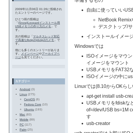
準備するもの
2009年11月06日 01:26に投稿され
自由に使っていいUS
たエントリーのページです。
NetBook Rem
ひとつ前の投稿は
「
(Snow)Leopardインストール用
デスクトップ/サ
USBメモリの作り方のメモ
」で
す。
インストールイメージ
次の投稿は「
マルチスレッド対応
で高速なlbzip2/pbzip2のメモ
」で
す。
Windowsでは
他にも多くのエントリーがありま
す。
メインページ
や
アーカイブペ
ISOイメージをマウ
ージ
も見てください。
イメージをマウント
USBメモリをFAT3
ISOイメージの中にusb
カテゴリー
Linuxでは(8.10からOKらし
Android
(3)
Linux
(275)
apt-get install usb-cre
CentOS
(6)
USBメモリをfdiskなど
Fedora Core
(10)
of=/dev/USB bs
Ubuntu
(193)
Mac
(83)
す
Mobile
(89)
usb-creator
PC
(117)
Palm
(25)