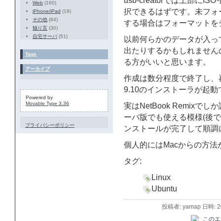
usb-creatorでは上部
Web
(160)
択できるはずです。未フォ
iPhone/iPad
(19)
その他
(84)
する場合はフォーマットを
独り言
(30)
自宅サーバ
(51)
以前何らかのデータが入っ
出たりするかもしれません
Tags
る方がいいと思います。
アーカイブ
作成は数分程度で終了し、
9.10のインストーラが起
Powered by
Movable Type 3.36
実はNetBook Remi
ーバ版でも使える模様(後で試
プライバシーポリシー
ンストールが完了して順調
個人的にはMacからの方
タグ:
Linux
Ubuntu
投稿者: yamap 日時: 