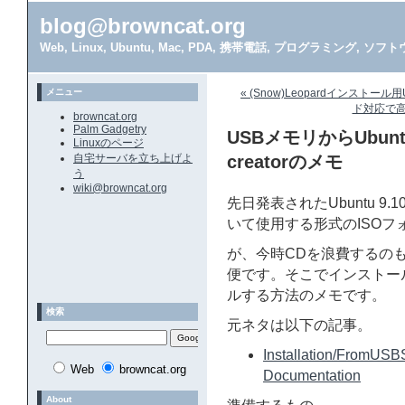
blog@browncat.org
Web, Linux, Ubuntu, Mac, PDA, 携帯電話, プログラミング, 
メニュー
« (Snow)Leopardインスト
ド対応で高速な
browncat.org
Palm Gadgetry
USBメモリからUbunt
Linuxのページ
自宅サーバを立ち上げよ
creatorのメモ
う
wiki@browncat.org
先日発表されたUbuntu 9
いて使用する形式のISO
が、今時CDを浪費するの
便です。そこでインストー
ルする方法のメモです。
検索
元ネタは以下の記事。
Installation/FromUSB
Web
browncat.org
Documentation
About