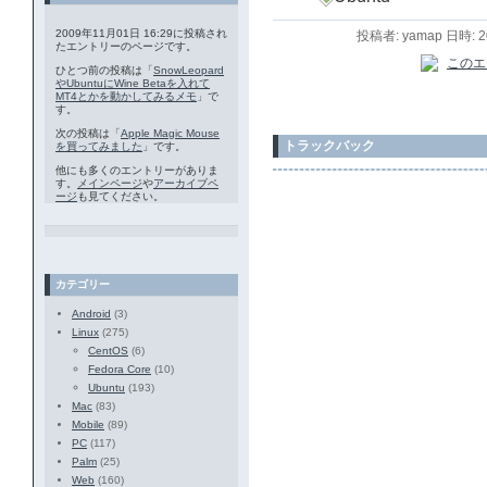
2009年11月01日 16:29に投稿され
投稿者: yamap 日時: 
たエントリーのページです。
ひとつ前の投稿は「
SnowLeopard
やUbuntuにWine Betaを入れて
MT4とかを動かしてみるメモ
」で
す。
次の投稿は「
Apple Magic Mouse
トラックバック
を買ってみました
」です。
他にも多くのエントリーがありま
す。
メインページ
や
アーカイブペ
ージ
も見てください。
カテゴリー
Android
(3)
Linux
(275)
CentOS
(6)
Fedora Core
(10)
Ubuntu
(193)
Mac
(83)
Mobile
(89)
PC
(117)
Palm
(25)
Web
(160)