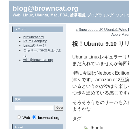
blog@browncat.org
Web, Linux, Ubuntu, Mac, PDA, 携帯電話, プログラミング, 
メニュー
« SnowLeopardやUbuntuに
|
Apple M
browncat.org
Palm Gadgetry
祝！Ubuntu 9.10 
Linuxのページ
自宅サーバを立ち上げよ
う
Ubuntu Linuxレギュラ
wiki@browncat.org
まだ入れていませんが毎回
特に今回はNetbook Ed
津々です。amazon ec
いるというのがやはり楽し
つ歩を進めている感じです
検索
そろそろうちのサーバも入れ
ようかな
Web
browncat.org
タグ:
About
Ubuntu