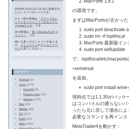
MacPorts 1.8.1
2009年10月12日 23:31に投稿され
の環境です。
たエントリーのページです。
ひとつ前の投稿は「
フリーでない
まずはMacPortsが古か
ソフトをリストしてくれるコマン
ドvrmsのメモ
」です。
sudo port deactivate a
次の投稿は「
祝！Ubuntu 9.10 リ
リース！
」です。
sudo rm -rf /opt/local
他にも多くのエントリーがありま
MacPorts 最新版イ
す。
メインページ
や
アーカイブペ
ージ
も見てください。
sudo port selfupdate
で、/opt/local/etc/macport
+universal
カテゴリー
を追加。
Android
(3)
Linux
(275)
sudo port install wine
CentOS
(6)
Fedora Core
(10)
現時点では1.1.30がパッケ
Ubuntu
(193)
はコンパイルの通らないパ
Mac
(83)
Mobile
(89)
ったら元に戻して場合によってma
PC
(117)
必要なコマンドを再インス
Palm
(25)
Web
(160)
MetaTrader4を動かす：
iPhone/iPad
(19)