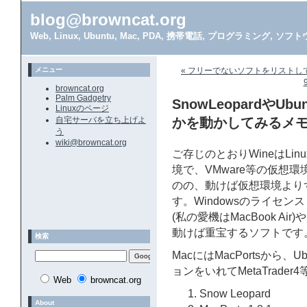
blog@browncat.org
Web, Linux, Ubuntu, Mac, PDA, 携帯電話, プログラミング, 
メニュー
« フリーでないソフトをリストし
browncat.org
Palm Gadgetry
SnowLeopardやUb
Linuxのページ
自宅サーバを立ち上げよ
かを動かしてみるメ
う
wiki@browncat.org
ご存じのとおりWineはLin
境で、VMware等の仮想
のの、動けば仮想環境より
す。Windowsのライセ
(私の愛機はMacBook Ai
動けば重宝するソフトです
検索
MacにはMacPortsから、
ョンをいれてMetaTrade
Web
browncat.org
Snow Leopard
About