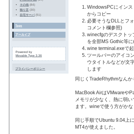
その他
(84)
WindowsPCにインストー
独り言
(30)
からコピー
自宅サーバ
(51)
必要そうなDLLとフ
Tags
コメント欄参照)
winecfgのデスク
アーカイブ
を全部MS Gothic等に(
wine terminal.exeで
Powered by
ツールバーのアイコ
Movable Type 3.36
ウタイトルなどが文
します
プライバシーポリシー
同じくTradeRhythmな
MacBook AirはVMwar
メモリが少なく、熱に弱い
ます。wineで使う方がか
同じ手順でUbuntu 9.0
MT4が使えました。