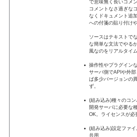
で意味無く長いコメ
コメントなさ過ぎな
なくドキュメント追加
への付箋の貼り付け
ソースはテキストでない
な簡単な文法でやるか関
風なのをリアルタイ
操作性やプラグイン
サーバ側でAPIや外
ば多少バージョンの
ず。
(組み込み)種々のコ
開発サーバに必要な
OK。ライセンスが必
(組み込み)設定ファ
共用