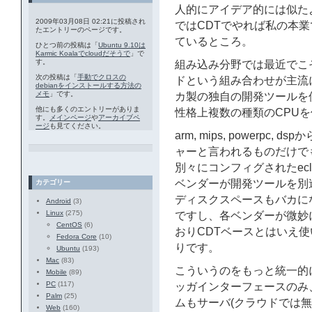
人的にアイデア的には似た
2009年03月08日 02:21に投稿され
ではCDTでやれば私の本
たエントリーのページです。
ているところ。
ひとつ前の投稿は「
Ubuntu 9.10は
Karmic Koalaでcloudだそうで
」で
す。
組み込み分野では最近でこそec
次の投稿は「
手動でクロスの
ドという組み合わせが主流
debianをインストールする方法の
メモ
」です。
カ製の独自の開発ツールを
他にも多くのエントリーがありま
性格上複数の種類のCPU
す。
メインページ
や
アーカイブペ
ージ
も見てください。
arm, mips, powerpc, d
ャーと言われるものだけでも
別々にコンフィグされたecl
ベンダーが開発ツールを別
カテゴリー
ディスクスペースもバカに
Android
(3)
Linux
(275)
ですし、各ベンダーが微妙に
CentOS
(6)
おりCDTベースとはいえ
Fedora Core
(10)
りです。
Ubuntu
(193)
Mac
(83)
こういうのをもっと統一的
Mobile
(89)
PC
(117)
ッガインターフェースのみ
Palm
(25)
ムもサーバ(クラウドでは無
Web
(160)