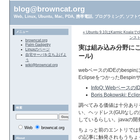
blog@browncat.org
Web, Linux, Ubuntu, Mac, PDA, 携帯電話, プログラミング, 
メニュー
« Ubuntu 9.10はKarmic Koala
ンスト
browncat.org
Palm Gadgetry
実は組み込み分野にこそ
Linuxのページ
自宅サーバを立ち上げよ
ール)
う
wiki@browncat.org
webベースのIDEのbes
EclipseをつかったBes
InfoQ: Webベース
Boris Bokowski: Eclip
調べてみる価値は十分ありそ
検索
い、ヘッドレス(GUIなし
しているらしい。javaの
Web
browncat.org
ちょっと前のエントリでは
の記事に触発されもうちょ
About