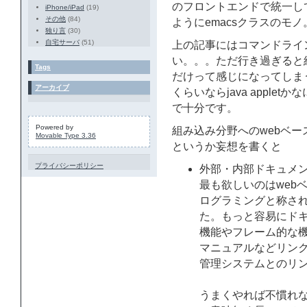
のフロントエンドで統一し
iPhone/iPad
(19)
その他
(84)
ようにemacsクラスのモノ
独り言
(30)
自宅サーバ
(51)
上の記事にはコマンドライ
い。。。ただ行き過ぎると結
Tags
だけって感じになってしま
アーカイブ
くらいならjava apple
で十分です。
Powered by
組み込み分野へのwebベ
Movable Type 3.36
というか妄想を書くと
プライバシーポリシー
外部・内部ドキュメ
最も欲しいのはweb
ログラミングと称さ
た。もっと容易にド
機能やフレーム的な機
マニュアルなどリンク
管理システムとのリ
うまくやれば不慣れ