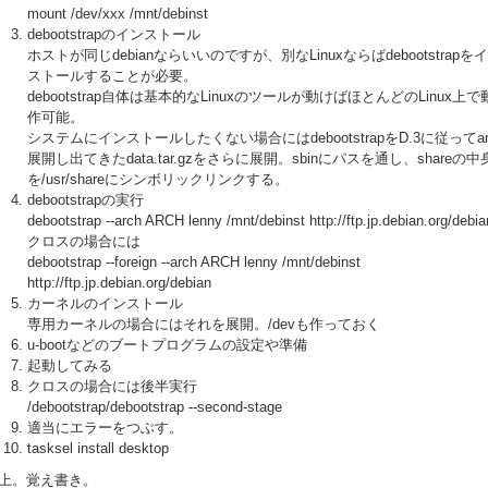
mount /dev/xxx /mnt/debinst
debootstrapのインストール
ホストが同じdebianならいいのですが、別なLinuxならばdebootstrapを
ストールすることが必要。
debootstrap自体は基本的なLinuxのツールが動けばほとんどのLinux上で
作可能。
システムにインストールしたくない場合にはdebootstrapをD.3に従ってa
展開し出てきたdata.tar.gzをさらに展開。sbinにパスを通し、shareの中
を/usr/shareにシンボリックリンクする。
debootstrapの実行
debootstrap --arch ARCH lenny /mnt/debinst http://ftp.jp.debian.org/debia
クロスの場合には
debootstrap --foreign --arch ARCH lenny /mnt/debinst
http://ftp.jp.debian.org/debian
カーネルのインストール
専用カーネルの場合にはそれを展開。/devも作っておく
u-bootなどのブートプログラムの設定や準備
起動してみる
クロスの場合には後半実行
/debootstrap/debootstrap --second-stage
適当にエラーをつぶす。
tasksel install desktop
上。覚え書き。