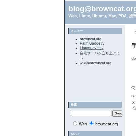
blog@browncat.or
Web, Linux, Ubuntu, Mac, 
メニュー
browncat.org
Palm Gadgetry
Linuxのページ
自宅サーバを立ち上げよ
う
d
wiki@browncat.org
使
今
ス
検索
で
Web
browncat.org
About