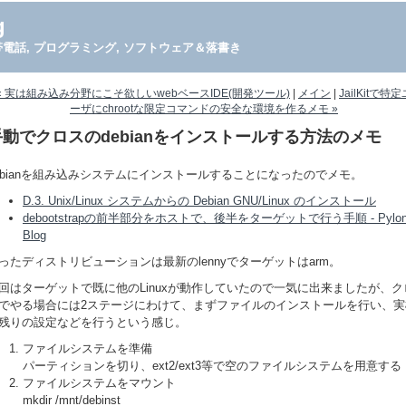
g
PDA, 携帯電話, プログラミング, ソフトウェア＆落書き
« 実は組み込み分野にこそ欲しいwebベースIDE(開発ツール)
|
メイン
|
JailKitで特定
ーザにchrootな限定コマンドの安全な環境を作るメモ »
手動でクロスのdebianをインストールする方法のメモ
ebianを組み込みシステムにインストールすることになったのでメモ。
D.3. Unix/Linux システムからの Debian GNU/Linux のインストール
debootstrapの前半部分をホストで、後半をターゲットで行う手順 - Pylon
Blog
ったディストリビューションは最新のlennyでターゲットはarm。
回はターゲットで既に他のLinuxが動作していたので一気に出来ましたが、ク
でやる場合には2ステージにわけて、まずファイルのインストールを行い、実
残りの設定などを行うという感じ。
ファイルシステムを準備
パーティションを切り、ext2/ext3等で空のファイルシステムを用意する
ファイルシステムをマウント
mkdir /mnt/debinst