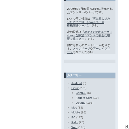
2009年03月09日 03:16に投稿され
たエントリーのページです。
ひとつ前の投稿は「
実は組み込み
分野にこそ欲しいwebベース
IDE(開発ツール)
」です。
次の投稿は「
JailKitで特定ユーザに
chrootな限定コマンドの安全な環
境を作るメモ
」です。
他にも多くのエントリーがありま
す。
メインページ
や
アーカイブペ
ージ
も見てください。
カテゴリー
Android
(3)
Linux
(275)
CentOS
(6)
Fedora Core
(10)
Ubuntu
(193)
Mac
(83)
Mobile
(89)
PC
(117)
Palm
(25)
以
Web
(160)