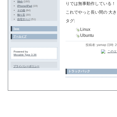
Web
(160)
りでは無事動作している！
iPhone/iPad
(19)
その他
(84)
これでやっと長い間の 大
独り言
(30)
自宅サーバ
(51)
タグ:
Tags
Linux
Ubuntu
アーカイブ
投稿者: yamap 日時: 
Powered by
Movable Type 3.36
プライバシーポリシー
トラックバック