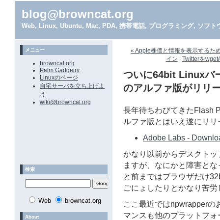
blog@browncat.org
Web, Linux, Ubuntu, Mac, PDA, 携帯電話, プログラミング, 
メニュー
« Apple株価と情報を表示するため
イン
|
Twitterをw
browncat.org
Palm Gadgetry
ついに64bit Linuxバ
Linuxのページ
自宅サーバを立ち上げよ
のアルファ版がリリ
う
wiki@browncat.org
長年待ちわびてきたFlash Pl
ルファ版とはいえ遂にリリ
Adobe Labs - Downloa
かなり以前からデスクトップで
ますが、なにかと障害となっ
検索
と前まではブラウザだけ32
ごにょしたりとかなり苦労
Web
browncat.org
ここ最近ではnpwrappe
マンスも他のプラットフォ
About