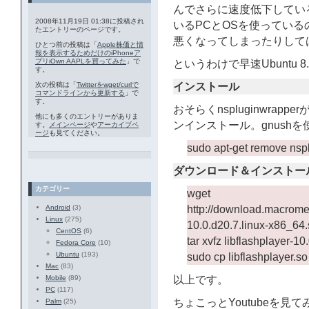
んでさらに速度低下している
2008年11月19日 01:38に投稿され
いるPCとOSを使ってい
たエントリーのページです。
悪くなってしまったりして
ひとつ前の投稿は「
Apple株価と情
報を表示するためだけのiPhoneア
プリiOwn AAPLを買ってみた
」で
というわけで早速Ubuntu
す。
次の投稿は「
Twitterをwget/curlで
インストール
コマンドラインから更新する
」で
す。
おそらくnspluginwra
他にも多くのエントリーがありま
ンインストール。gnush
す。
メインページ
や
アーカイブペ
ージ
も見てください。
sudo apt-get remove nsp
ダウンロード＆インストー
カテゴリー
wget
Android
(3)
http://download.macromed
Linux
(275)
10.0.d20.7.linux-x86_64.
CentOS
(6)
tar xvfz libflashplayer-10
Fedora Core
(10)
Ubuntu
(193)
sudo cp libflashplayer.so 
Mac
(83)
Mobile
(89)
以上です。
PC
(117)
ちょこっとYoutubeを
Palm
(25)