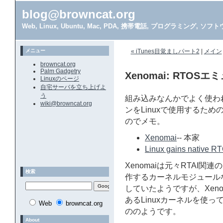
blog@browncat.org
Web, Linux, Ubuntu, Mac, PDA, 携帯電話, プログラミング, 
メニュー
« iTunes目覚ましパート2
|
メイン
browncat.org
Palm Gadgetry
Xenomai: RTOSエミ
Linuxのページ
自宅サーバを立ち上げよ
う
組み込みなんかでよく使わ
wiki@browncat.org
ンをLinuxで使用するための
のでメモ。
Xenomai
-- 本家
Linux gains native RT
Xenomaiは元々RTAI関
検索
作するカーネルモジュール
していたようですが、Xenom
あるLinuxカーネルを使
Web
browncat.org
ののようです。
About