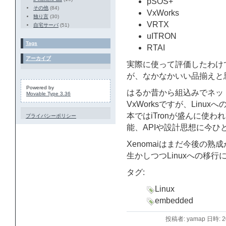
pSOS+
その他
(84)
VxWorks
独り言
(30)
VRTX
自宅サーバ
(51)
uITRON
Tags
RTAI
アーカイブ
実際に使って評価したわけ
が、なかなかいい品揃えと
Powered by
はるか昔から組込みでネッ
Movable Type 3.36
VxWorksですが、Lin
本ではiTronが盛んに使
プライバシーポリシー
能、APIや設計思想に今ひ
Xenomaiはまだ今後の
生かしつつLinuxへの移
タグ:
Linux
embedded
投稿者: yamap 日時: 