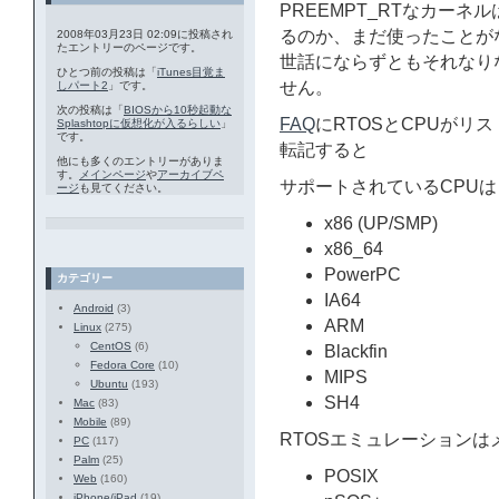
PREEMPT_RTなカー
るのか、まだ使ったことがな
2008年03月23日 02:09に投稿され
たエントリーのページです。
世話にならずともそれなり
ひとつ前の投稿は「
iTunes目覚ま
せん。
しパート2
」です。
次の投稿は「
BIOSから10秒起動な
FAQ
にRTOSとCPUがリ
Splashtopに仮想化が入るらしい
」
です。
転記すると
他にも多くのエントリーがありま
す。
メインページ
や
アーカイブペ
サポートされているCPUは
ージ
も見てください。
x86 (UP/SMP)
x86_64
PowerPC
カテゴリー
IA64
Android
(3)
ARM
Linux
(275)
CentOS
(6)
Blackfin
Fedora Core
(10)
MIPS
Ubuntu
(193)
SH4
Mac
(83)
Mobile
(89)
RTOSエミュレーション
PC
(117)
Palm
(25)
POSIX
Web
(160)
iPhone/iPad
(19)