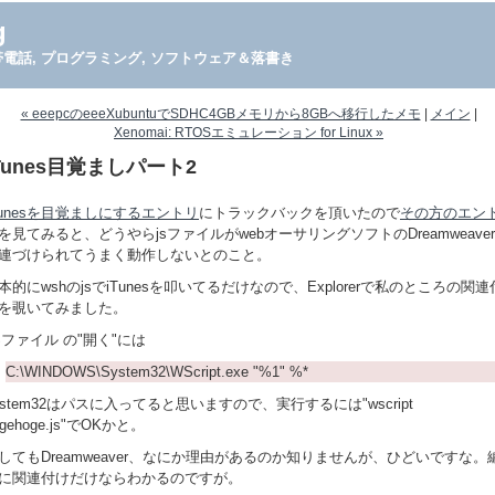
g
PDA, 携帯電話, プログラミング, ソフトウェア＆落書き
« eeepcのeeeXubuntuでSDHC4GBメモリから8GBへ移行したメモ
|
メイン
|
Xenomai: RTOSエミュレーション for Linux »
Tunes目覚ましパート2
Tunesを目覚ましにするエントリ
にトラックバックを頂いたので
その方のエン
を見てみると、どうやらjsファイルがwebオーサリングソフトのDreamweave
連づけられてうまく動作しないとのこと。
本的にwshのjsでiTunesを叩いてるだけなので、Explorerで私のところの関連
を覗いてみました。
Sファイル の"開く"には
C:\WINDOWS\System32\WScript.exe "%1" %*
ystem32はパスに入ってると思いますので、実行するには"wscript
ogehoge.js"でOKかと。
してもDreamweaver、なにか理由があるのか知りませんが、ひどいですな。
に関連付けだけならわかるのですが。