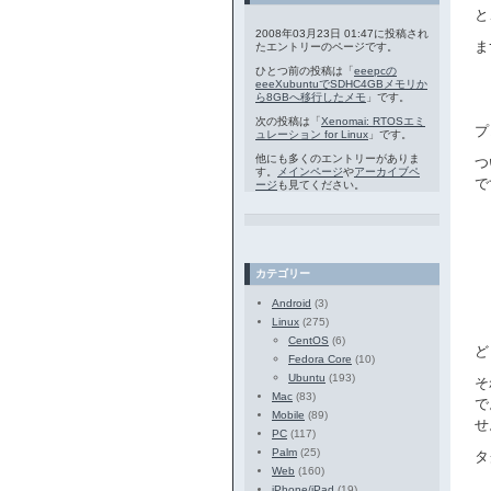
と
2008年03月23日 01:47に投稿され
ま
たエントリーのページです。
ひとつ前の投稿は「
eeepcの
eeeXubuntuでSDHC4GBメモリか
ら8GBへ移行したメモ
」です。
次の投稿は「
Xenomai: RTOSエミ
プ
ュレーション for Linux
」です。
他にも多くのエントリーがありま
つ
す。
メインページ
や
アーカイブペ
で
ージ
も見てください。
カテゴリー
Android
(3)
Linux
(275)
CentOS
(6)
ど
Fedora Core
(10)
Ubuntu
(193)
そ
Mac
(83)
で
Mobile
(89)
せ
PC
(117)
Palm
(25)
タ
Web
(160)
iPhone/iPad
(19)