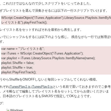
、これだけではなんなので少しスクリプトをいじってみました。
ずプレイリストを選んで演奏させるには以下の一行スクリプトでいけます。
WScript.CreateObject("iTunes.Application").LibrarySource.Playlists.ItemB
レイリスト名").playFirstTrack();
レイリスト名をセットすればそれを最初から再生します。
いでにシャッフルもするには以下のような感じ。 残念ながら一行では無理ぽ
す。
var name = "プレイリスト名";
var iTunes = WScript.CreateObject("iTunes.Application");
var playlist = iTunes.LibrarySource.Playlists.ItemByName(name);
playlist.Shuffle = false;
playlist.Shuffle = true;
playlist.PlayFirstTrack();
うやらShuffleをON/OFFしないと毎回シャッフルしてくれない模様。
れぞれ
iTunesPlay2.js
,
iTunesPlay3.js
という名前で置いておきますのでご参考
。メモ帳などで編集してプレイリスト名をセットしてからお使いくださいま
。日本語のプレイリスト名もShiftJISで指定してOKなようです。
グ:
Windows