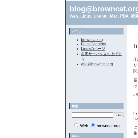
blog@browncat.or
Web, Linux, Ubuntu, Mac, 
メニュー
browncat.org
Palm Gadgetry
i
Linuxのページ
自宅サーバを立ち上げよ
う
i
wiki@browncat.org
リ
関
基
け
J
検索
s
h
Web
browncat.org
に
集
About