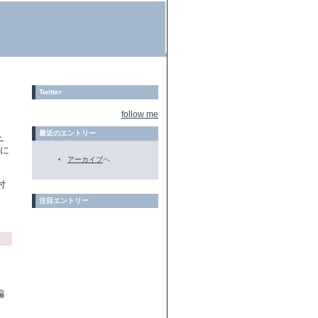
Twitter
follow me
最近のエントリー
ト
rに
アーカイブ
へ
付
注目エントリー
編