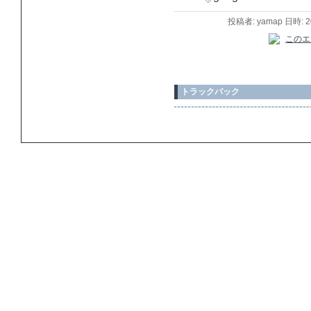
投稿者: yamap 日時: 
トラックバック