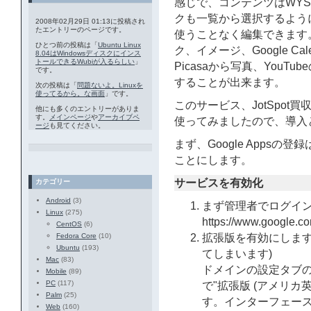
感じで、コンテンツはWYS
クも一覧から選択するように
2008年02月29日 01:13に投稿され
たエントリーのページです。
使うことなく編集できます
ひとつ前の投稿は「
Ubuntu Linux
ク、イメージ、Google Calen
8.04はWindowsディスクにインス
トールできるWubiが入るらしい
」
Picasaから写真、You
です。
することが出来ます。
次の投稿は「
問題ないよ。Linuxを
使ってるから。な画面
」です。
このサービス、JotSpo
他にも多くのエントリーがありま
す。
メインページ
や
アーカイブペ
使ってみましたので、導入
ージ
も見てください。
まず、Google Apps
ことにします。
サービスを有効化
カテゴリー
Android
(3)
まず管理者でログイ
Linux
(275)
https://www.google.
CentOS
(6)
Fedora Core
(10)
拡張版を有効にします
Ubuntu
(193)
てしまいます)
Mac
(83)
ドメインの設定タブ
Mobile
(89)
PC
(117)
で"拡張版 (アメリカ
Palm
(25)
す。インターフェース
Web
(160)