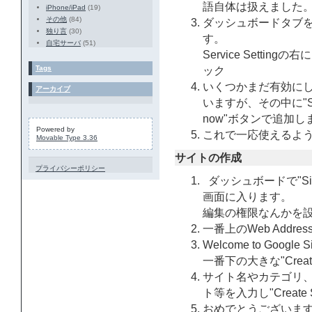
語自体は扱えました
iPhone/iPad
(19)
その他
(84)
ダッシュボードタブ
独り言
(30)
す。
自宅サーバ
(51)
Service Settingの
Tags
ック
いくつかまだ有効に
アーカイブ
いますが、その中に"Si
now"ボタンで追加し
Powered by
これで一応使えるよ
Movable Type 3.36
サイトの作成
プライバシーポリシー
ダッシュボードで"Site
画面に入ります。
編集の権限なんかを
一番上のWeb Add
Welcome to Goog
一番下の大きな"Creat
サイト名やカテゴリ
ト等を入力し"Create 
おめでとうございます