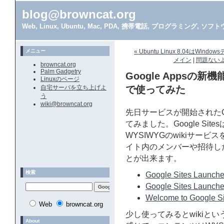
blog@browncat.org
Web, Linux, Ubuntu, Mac, PDA, 携帯電話, プログラミング, 
メニュー
« Ubuntu Linux 8.04は
メイン
|
問題ないよ
browncat.org
Palm Gadgetry
Google Appsの新機
Linuxのページ
自宅サーバを立ち上げよ
で使ってみた
う
wiki@browncat.org
先日サービスが開始されたGoog
てみました。Google Site
WYSIWYGのwikiサービス
イト内のメンバーや招待し
とが出来ます。
検索
Google Sites Launch
Google Sites Launch
Welcome to Google Si
Web
browncat.org
少し使ってみるとwikiと
About