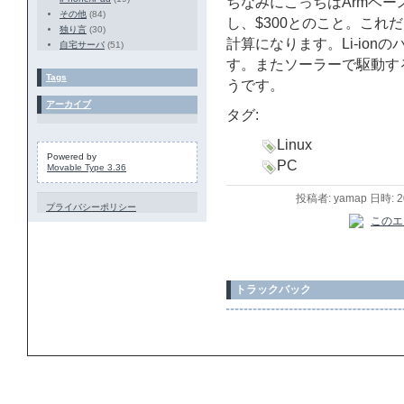
ちなみにこっちはArmベースの
その他
(84)
し、$300とのこと。これ
独り言
(30)
計算になります。Li-io
自宅サーバ
(51)
す。またソーラーで駆動す
Tags
うです。
アーカイブ
タグ:
Linux
Powered by
PC
Movable Type 3.36
投稿者: yamap 日時: 
プライバシーポリシー
トラックバック