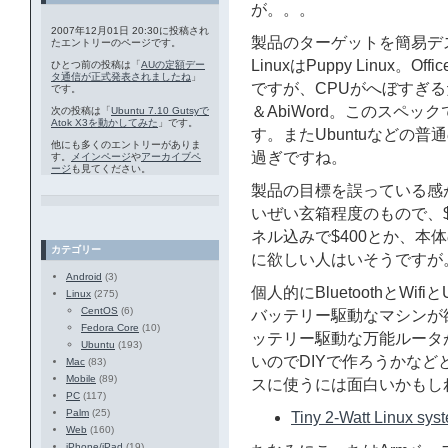
が。。。
2007年12月01日 20:30に投稿され
製品のターゲットを簡易デ
たエントリーのページです。
LinuxはPuppy Linux
ひとつ前の投稿は「
AUの定額デー
タ通信が正式発表されましたね
」
ですが、CPUがへぼすぎるためO
です。
＆AbiWord。このスペック
次の投稿は「
Ubuntu 7.10 Gutsyで
Atok X3を動かしてみた
」です。
す。またUbuntuなどの普
他にも多くのエントリーがありま
過ぎですね。
す。
メインページ
や
アーカイブペ
ージ
も見てください。
製品の目標を誤っている感
いぜい玄箱程度のもので、$
ネル込みで$400とか、本
カテゴリー
に欲しい人はいそうですが
Android
(3)
個人的にBluetoothとWi
Linux
(275)
CentOS
(6)
バッテリー駆動なマシンが欲し
Fedora Core
(10)
ッテリー駆動な万能ルータ
Ubuntu
(193)
いのでDIYで作ろうかな
Mac
(83)
Mobile
(89)
スに使うには面白いかもし
PC
(117)
Palm
(25)
Tiny 2-Watt Linux sys
Web
(160)
iPhone/iPad
(19)