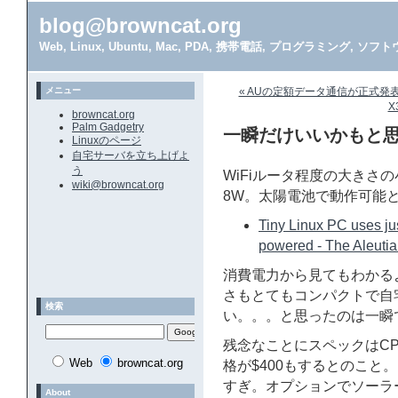
blog@browncat.org
Web, Linux, Ubuntu, Mac, PDA, 携帯電話, プログラミング, 
メニュー
« AUの定額データ通信が正式発
X
browncat.org
Palm Gadgetry
一瞬だけいいかもと思っ
Linuxのページ
自宅サーバを立ち上げよ
う
WiFiルータ程度の大きさの小
wiki@browncat.org
8W。太陽電池で動作可能
Tiny Linux PC uses jus
powered - The Aleutia
消費電力から見てもわかる
さもとてもコンパクトで自
検索
い。。。と思ったのは一瞬
残念なことにスペックはCPU
Web
browncat.org
格が$400もするとのこと
すぎ。オプションでソーラー
About