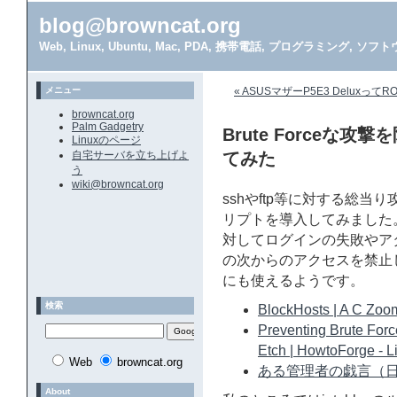
blog@browncat.org
Web, Linux, Ubuntu, Mac, PDA, 携帯電話, プログラミング, 
メニュー
« ASUSマザーP5E3 DeluxってROMに
browncat.org
Palm Gadgetry
Brute Forceな攻
Linuxのページ
自宅サーバを立ち上げよ
てみた
う
wiki@browncat.org
sshやftp等に対する総当り
リプトを導入してみました。こ
対してログインの失敗やア
の次からのアクセスを禁止してし
にも使えるようです。
検索
BlockHosts | A C Zoo
Preventing Brute For
Etch | HowtoForge - L
Web
browncat.org
ある管理者の戯言（日
About