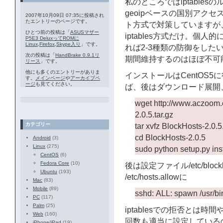
私のところではiptable
geoipベースの国別アク
2007年10月09日 07:35に投稿され
たエントリーのページです。
ト方式で対策していますが
ひとつ前の投稿は「
ASUSマザー
iptables方式だけ。個
P5E3 DeluxってROMに
Linux,Firefox,Skype入り
」です。
れば2-3種類の防御をし
次の投稿は「
HandBrake 0.9.1リ
期間維持するのはほぼ不可
リース
」です。
他にも多くのエントリーがありま
インストールはCentOS5
す。
メインページ
や
アーカイブペ
ージ
も見てください。
ば、後はダウンロード展開
wget http://www.aczoom.
2.0.5.tar.gz
カテゴリー
tar xvfz BlockHosts-2.0.5.
cd BlockHosts-2.0.5
Android
(3)
Linux
(275)
sudo python setup.py ins
CentOS
(6)
Fedora Core
(10)
後は設定ファイル/etc/block
Ubuntu
(193)
/etc/hosts.allowに
Mac
(83)
Mobile
(89)
sshd: ALL: spawn /usr/bi
PC
(117)
Palm
(25)
iptablesでの拒否とは時間
Web
(160)
回数も適当に設定している
iPhone/iPad
(19)