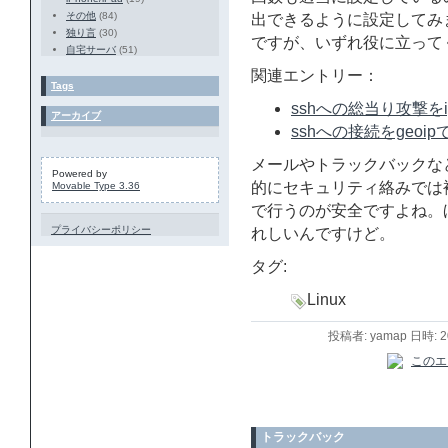
その他
(84)
出できるように設定してみまし
独り言
(30)
ですが、いずれ役に立って
自宅サーバ
(51)
関連エントリー：
Tags
sshへの総当り攻撃をi
アーカイブ
sshへの接続をgeo
メールやトラックバックな
Powered by
的にセキュリティ絡みでは
Movable Type 3.36
で行うのが安全ですよね。
プライバシーポリシー
れしいんですけど。
タグ:
Linux
投稿者: yamap 日時: 
トラックバック