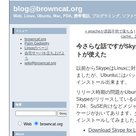
blog@browncat.org
Web, Linux, Ubuntu, Mac, PDA, 携帯電話, プログラミング, 
メニュー
« apacheが原因不明で落ちる
|
cache
browncat.org
Palm Gadgetry
今さらな話ですがSkype
Linuxのページ
自宅サーバを立ち上げよ
トが使えた
う
wiki@browncat.org
以前からSkypeはLinu
ましたが、Ubuntuにはパ
インストール出来ます。
リリース時期の問題かUbuntu
Skypeがリリースしているのは1.
検索
7.04、SuSE向けなど
ケージがおいてあります。
インストールしてみました
Web
browncat.org
Download Skype for L
About