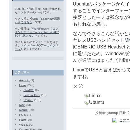
Ubuntuのパッケージか
2007年07月02日 01:53に投稿され
することでインターフェース
たエントリーのページです。
接落としたモノは残念なが
ひとつ前の投稿は「
apacheが原因
不明で落ちる
」です。
もしれない感じ。
次の投稿は「
WordPressってログ
インしているとno-cache。記事に
なんで今さらこんな話かと
304も返さない？
」です。
ヤレスUSBハンドセット
M
他にも多くのエントリーがありま
す。
メインページ
や
アーカイブペ
[GENERIC USB Hea
ージ
も見てください。
に驚いたため。Windows
んが通話にはまったく問題
LinuxでUSBと言えば
カテゴリー
ますね。
Android
(3)
Linux
(275)
タグ:
CentOS
(6)
Linux
Fedora Core
(10)
Ubuntu
(193)
Ubuntu
Mac
(83)
Mobile
(89)
投稿者: yamap 日時: 
PC
(117)
Palm
(25)
Web
(160)
iPhone/iPad
(19)