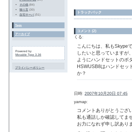
その他
(84)
独り言
(30)
トラックバック
自宅サーバ
(51)
Tags
コメント (2)
アーカイブ
くる:
こんにちは、私もSkypeで
Powered by
したいと思っていますが、
Movable Type 3.36
ようにハンドセットのボタン
HSWUSB8はハンドセ
プライバシーポリシー
か？
日時:
2007年10月20日 07:45
yamap:
コメントありがとうござ
私も通話しか確認してま
お力になれず申し訳あり