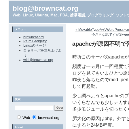
blog@browncat.org
Web, Linux, Ubuntu, Mac, PDA, 携帯電話, プログラミング, 
メニュー
« MovableTypeからWordPres
今さらな話ですがSkype 
browncat.org
Palm Gadgetry
apacheが原因不明
Linuxのページ
自宅サーバを立ち上げよ
う
時折このサーバのapach
wiki@browncat.org
頻度は一ヵ月に一回程度で
ログを見てもいまひとつ原
昨夜も落ちたのでmod_p
して再起動。
少し調べようとapache
検索
いくらなんでも少しデカす
多少モジュールを切ったく
Web
browncat.org
肥大化の原因はphp。外すと1
にすると24MB程度。
About