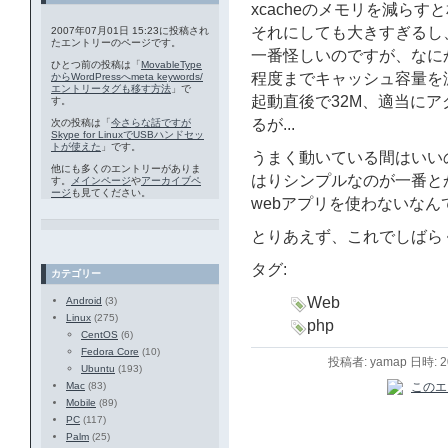
xcacheのメモリを減ら
それにしても大きすぎるし、
2007年07月01日 15:23に投稿され
たエントリーのページです。
一番怪しいのですが、なにか
ひとつ前の投稿は「
MovableType
程度までキャッシュ容量を
からWordPressへmeta keywords/
エントリータグも移す方法
」で
起動直後で32M、適当にア
す。
るが...
次の投稿は「
今さらな話ですが
Skype for LinuxでUSBハンドセッ
トが使えた
」です。
うまく動いている間はいい
他にも多くのエントリーがありま
はりシンプルなのが一番と
す。
メインページ
や
アーカイブペ
ージ
も見てください。
webアプリを使わないな
とりあえず、これでしばら
タグ:
カテゴリー
Web
Android
(3)
Linux
(275)
php
CentOS
(6)
Fedora Core
(10)
投稿者: yamap 日時: 
Ubuntu
(193)
Mac
(83)
Mobile
(89)
PC
(117)
Palm
(25)