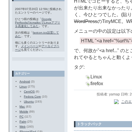
HTMLでコピーすると、
が出来たり出来なかったり
2007年07月20日 12:59に投稿され
たエントリーのページです。
く、今ひとつでした。(貼り付け
ひとつ前の投稿は「
Google
WordPress
のTinyMCE。
PerftoolsのtcmallocでLinuxアプリ
を高速化してみた
」です。
メニューの中の設定は以下
次の投稿は「
favicon.ico設置して
みた
」です。
HTML "<a href="%url%"
他にも多くのエントリーがありま
す。
メインページ
や
アーカイブペ
ージ
も見てください。
で、何故か"<a href..." の
れてやるとちゃんと動くよ
タグ:
カテゴリー
Linux
Android
(3)
firefox
Linux
(275)
CentOS
(6)
投稿者: yamap 日時: 
Fedora Core
(10)
Ubuntu
(193)
Mac
(83)
Mobile
(89)
PC
(117)
Palm
(25)
トラックバック
Web
(160)
iPhone/iPad
(19)