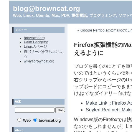
blog@browncat.org
Web, Linux, Ubuntu, Mac, PDA, 携帯電話, プログラミング, 
メニュー
« Google Perftoolsのtcmal
browncat.org
Palm Gadgetry
Firefox拡張機能のM
Linuxのページ
自宅サーバを立ち上げよ
えるように
う
wiki@browncat.org
ブログを書くのにとても重
いのではというくらい便利なFi
右クリップからページのU
ップボードにコピーできます
け,はてなダイアリー向け
検索
Make Link :: Firefox 
SoylentRed.net | Mak
Windows版のFirefo
Web
browncat.org
なのかもしれませんが、Linux(U
About