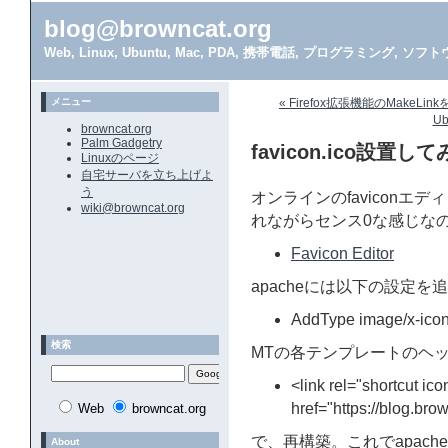
blog@browncat.org
Web, Linux, Ubuntu, Mac, PDA, 携帯電話, プログラミング, 
メニュー
« Firefox拡張機能のMakeL
Ub
browncat.org
Palm Gadgetry
favicon.ico設置し
Linuxのページ
自宅サーバを立ち上げよ
う
オンラインのfaviconエ
wiki@browncat.org
れながらセンス0な感じな
Favicon Editor
apacheには以下の設定を
AddType image/x-icon
検索
MTの各テンプレートのヘ
<link rel="shortcut ico
href="https://blog.bro
Web
browncat.org
で、再構築。これでapach
About