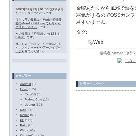
金曜あたりから風邪で熱を
2007年07月23日 01:50に投稿され
たエントリーのページです。
寒気がするのでOSSカン
ひとつ前の投稿は「
Firefox拡張機
君すいません。
能のMakeLinkをLinuxでもちゃん
と使えるように
」です。
タグ:
次の投稿は「
時期Ubuntu LTSは
8.04?
」です。
Web
他にも多くのエントリーがありま
す。
メインページ
や
アーカイブペ
ージ
も見てください。
投稿者: yamap 日時: 
カテゴリー
トラックバック
Android
(3)
Linux
(275)
CentOS
(6)
Fedora Core
(10)
Ubuntu
(193)
Mac
(83)
Mobile
(89)
PC
(117)
Palm
(25)
Web
(160)
iPhone/iPad
(19)