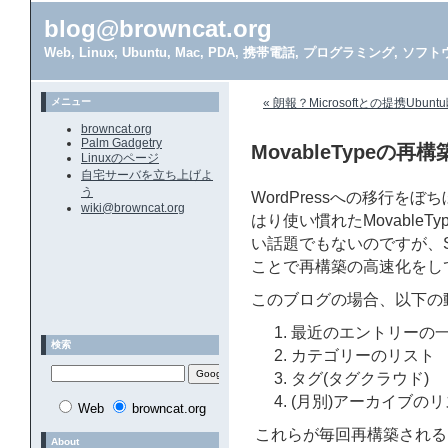
blog@browncat.org
Web, Linux, Ubuntu, Mac, PDA, 携帯電話, プログラミング, 
メニュー
« 朗報？Microsoftとの提携Ubunt
browncat.org
Palm Gadgetry
MovableTypeの再
Linuxのページ
自宅サーバを立ち上げよ
う
WordPressへの移行
wiki@browncat.org
はり使い慣れたMovable
い話題でもないのですが、
ことで再構築の高速化をし
このブログの場合、以下の
最近のエントリーの
検索
カテゴリーのリスト
タグ(タグクラウド)
(月別)アーカイブの
Web
browncat.org
これらが毎回再構築される
About