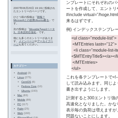
ンプレートにそれぞれのパー
ートを作成して、エントリや
2007年06月20日 19:16に投稿され
たエントリーのページです。
#include virtual="/
ひとつ前の投稿は「
朗報？
来るはずです。
Microsoftとの提携Ubuntu断る
」で
す。
例) インデックステンプレート: mo
次の投稿は「
MovableType4ベータ
3。日本語対応強化
」です。
<ul class="module-list">
他にも多くのエントリーがありま
す。
メインページ
や
アーカイブペ
<MTEntries lastn="12">
ージ
も見てください。
<li class="module-list-
<$MTEntryTitle$></a></l
</MTEntries>
カテゴリー
</ul>
Android
(3)
これを各テンプレートで<!--#includ
Linux
(275)
CentOS
(6)
して読み込みます。同じよう
Fedora Core
(10)
書き出すようにします。
Ubuntu
(193)
Mac
(83)
計測すると300エントリ強
Mobile
(89)
高速化となりました。かな
PC
(117)
Palm
(25)
表示毎の負荷は増えますが
Web
(160)
問題ないことにします。
iPhone/iPad
(19)