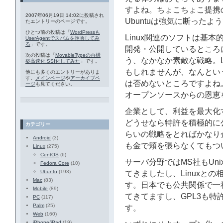
すよね。ちょこちょこ提携
2007年06月19日 14:02に投稿され
Ubuntuは強気に断ったよ
たエントリーのページです。
ひとつ前の投稿は「
WordPressも
Linux関連のソフトは基
UserAgentでスパムを拒否してみ
る
」です。
開発・公開しているところ
次の投稿は「
MovableTypeの再構
う、なかなか素敵な戦略。L
築高速化 SSI化してみた
」です。
もしれませんが、なんとい
他にも多くのエントリーがありま
す。
メインページ
や
アーカイブペ
は否めないところですよね。Mi
ージ
も見てください。
オープンソースからの恩恵
企業として、利益を最大化
どうせなら特許を積極的に
カテゴリー
らいの戦略をとればかなり
Android
(3)
も金で頬を張らなくてもつ
Linux
(275)
CentOS
(6)
サーバ分野ではMS社もUn
Fedora Core
(10)
Ubuntu
(193)
てきましたし、Linuxと
Mac
(83)
す。日本でも公共関係で一
Mobile
(89)
てきてますし、GPL3も
PC
(117)
Palm
(25)
す。
Web
(160)
iPhone/iPad
(19)