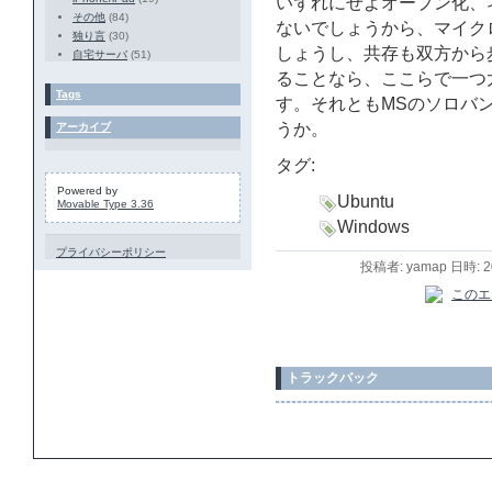
いずれにせよオープン化、
その他
(84)
ないでしょうから、マイク
独り言
(30)
しょうし、共存も双方から
自宅サーバ
(51)
ることなら、ここらで一つ
Tags
す。それともMSのソロバ
うか。
アーカイブ
タグ:
Powered by
Ubuntu
Movable Type 3.36
Windows
プライバシーポリシー
投稿者: yamap 日時: 
トラックバック