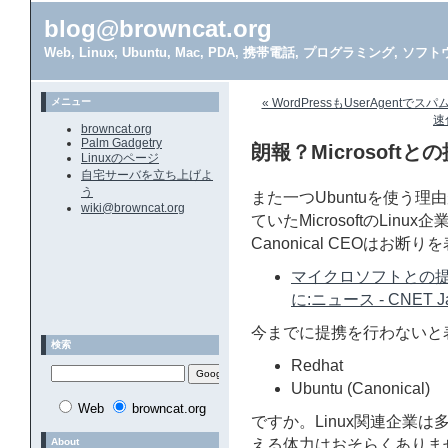
blog@browncat.org
Web, Linux, Ubuntu, Mac, PDA, 携帯電話, プログラミング, 
メニュー
« WordPressもUserAgent
速
browncat.org
Palm Gadgetry
朗報？Microsoftと
Linuxのページ
自宅サーバを立ち上げよ
う
また一つUbuntuを使う
wiki@browncat.org
ていたMicrosoftのLin
Canonical CEOはお
マイクロソフトとの提携は
に:ニュース - CNET J
今までに提携を行わないと
検索
Redhat
Ubuntu (Canonical)
Web
browncat.org
ですか。Linux関連企業は多
About
える体力はおそらくありま