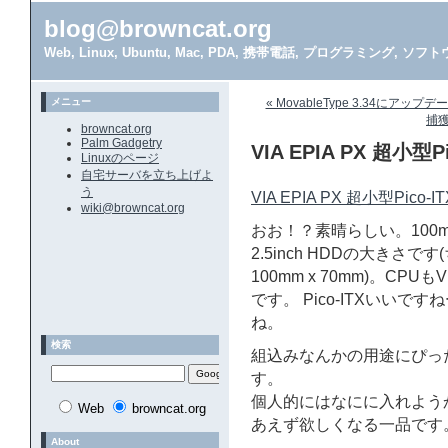
blog@browncat.org
Web, Linux, Ubuntu, Mac, PDA, 携帯電話, プログラミング, 
メニュー
« MovableType 3.34にアップ
捕獲
browncat.org
Palm Gadgetry
VIA EPIA PX 超小
Linuxのページ
自宅サーバを立ち上げよ
う
VIA EPIA PX 超小型Pic
wiki@browncat.org
おお！？素晴らしい。100m
2.5inch HDDの大きさです
100mm x 70mm)。CPU
です。 Pico-ITXいい
ね。
検索
組込みなんかの用途にぴっ
す。
個人的にはなにに入れよう
Web
browncat.org
あえず欲しくなる一品です
About