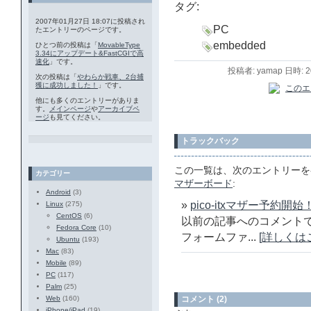
タグ:
2007年01月27日 18:07に投稿され
PC
たエントリーのページです。
embedded
ひとつ前の投稿は「
MovableType
3.34にアップデート&FastCGIで高
速化
」です。
投稿者: yamap 日時: 
次の投稿は「
やわらか戦車、2台捕
獲に成功しました！
」です。
他にも多くのエントリーがありま
す。
メインページ
や
アーカイブペ
ージ
も見てください。
トラックバック
この一覧は、次のエントリーを
カテゴリー
マザーボード
:
Android
(3)
»
pico-itxマザー予約開始
Linux
(275)
CentOS
(6)
以前の記事へのコメントでお
Fedora Core
(10)
フォームファ...
[詳しくは
Ubuntu
(193)
Mac
(83)
Mobile
(89)
PC
(117)
Palm
(25)
コメント (2)
Web
(160)
iPhone/iPad
(19)