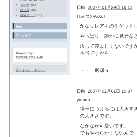
その他
(84)
日時:
2007年01月29日 19:11
独り言
(30)
自宅サーバ
(51)
ひみつのAkko♪:
かなりレアものをゲット
Tags
やっぱり 誰かに見せな
アーカイブ
決して羨ましくないです
本当ですから
Powered by
Movable Type 3.36
・・・退却ぅーーーー
プライバシーポリシー
日時:
2007年02月01日 19:37
yamap:
携帯につけるには大きす
の大きさです。
なかなか可愛いです。
でもやわらかくないんで