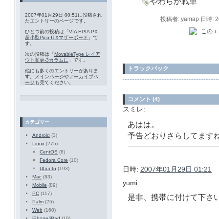
やわらか戦車
2007年01月29日 00:51に投稿され
投稿者: yamap 日時: 
たエントリーのページです。
ひとつ前の投稿は「
VIA EPIA PX
超小型Pico-ITXマザーボード
」で
す。
次の投稿は「
MovableType レイア
ウト変更-3カラムに
」です。
トラックバック
他にも多くのエントリーがありま
す。
メインページ
や
アーカイブペ
ージ
も見てください。
コメント (4)
スミレ:
カテゴリー
あはは。
予告どおりさらしてます
Android
(3)
Linux
(275)
CentOS
(6)
Fedora Core
(10)
日時:
2007年01月29日 01:21
Ubuntu
(193)
Mac
(83)
yumi:
Mobile
(89)
PC
(117)
是非、携帯に付けて下さ
Palm
(25)
Web
(160)
iPhone/iPad
(19)