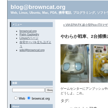
blog@browncat.org
Web, Linux, Ubuntu, Mac, PDA, 携帯電話, プログラミング, 
メニュー
« VIA EPIA PX 超小型Pico-IT
browncat.org
Palm Gadgetry
やわらか戦車、2台捕獲
Linuxのページ
自宅サーバを立ち上げよ
う
wiki@browncat.org
検索
ゲームセンターにアンブッシュ中
どうしよ。これ。
Web
browncat.org
タグ:
About