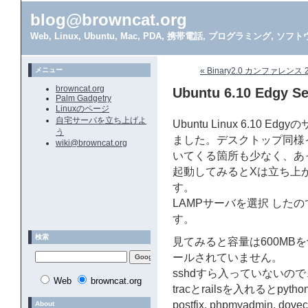
blog@browncat.org
Web, Linux, Ubuntu, Mac, PDA, 携帯電話, プログラミング, 
メニュー
« Binary2.0 カンファレンス 
browncat.org
Ubuntu 6.10 Edgy
Palm Gadgetry
Linuxのページ
自宅サーバを立ち上げよ
Ubuntu Linux 6.10
う
ました。デスクトップ同様
wiki@browncat.org
いてくる箇所も少なく、あ
起動してみるとXは立ち上
す。
LAMPサーバを選択 したので
す。
検索
見てみると容量は600MB
ールされていません。
sshdすら入っていないの
Web
browncat.org
tracとrailsを入れるとpy
postfix, phpmyadmin, 
About