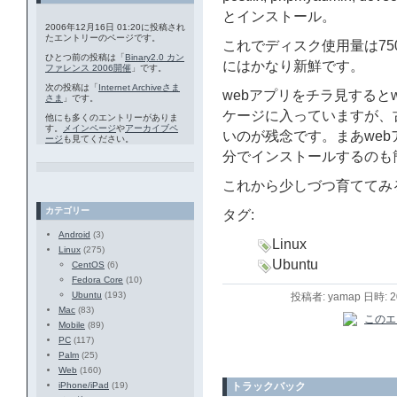
とインストール。
2006年12月16日 01:20に投稿され
たエントリーのページです。
これでディスク使用量は750
ひとつ前の投稿は「
Binary2.0 カン
にはかなり新鮮です。
ファレンス 2006開催
」です。
次の投稿は「
Internet Archiveさま
webアプリをチラ見するとwordp
さま
」です。
ケージに入っていますが、
他にも多くのエントリーがありま
す。
メインページ
や
アーカイブペ
いのが残念です。まあwe
ージ
も見てください。
分でインストールするのも
これから少しづつ育ててみ
カテゴリー
タグ:
Android
(3)
Linux
Linux
(275)
Ubuntu
CentOS
(6)
Fedora Core
(10)
Ubuntu
(193)
投稿者: yamap 日時: 
Mac
(83)
Mobile
(89)
PC
(117)
Palm
(25)
Web
(160)
トラックバック
iPhone/iPad
(19)