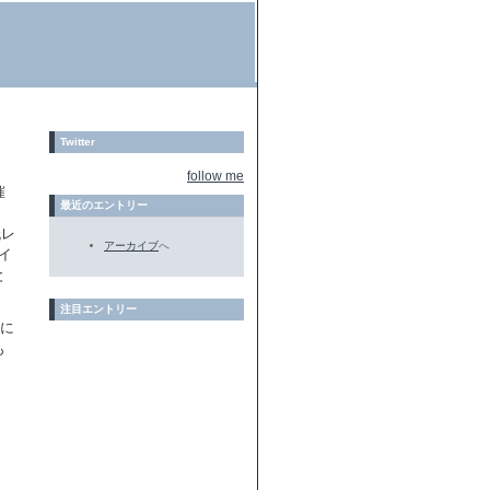
Twitter
follow me
催
最近のエントリー
低レ
アーカイブ
へ
イ
と
注目エントリー
分に
も