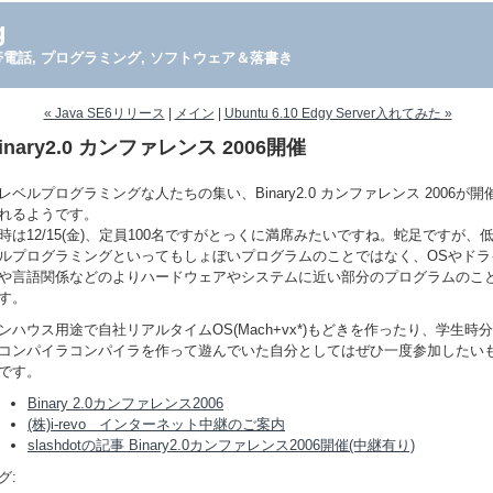
g
PDA, 携帯電話, プログラミング, ソフトウェア＆落書き
« Java SE6リリース
|
メイン
|
Ubuntu 6.10 Edgy Server入れてみた »
inary2.0 カンファレンス 2006開催
レベル
プログラミング
な人たちの集い、Binary2.0 カンファレンス 2006が開
れるようです。
時は12/15(金)、定員100名ですがとっくに満席みたいですね。蛇足ですが、
ルプログラミングといってもしょぼいプログラムのことではなく、OSやドラ
や言語関係などのよりハードウェアやシステムに近い部分のプログラムのこ
す。
ンハウス用途で自社リアルタイムOS(Mach+vx*)もどきを作ったり、学生時
コンパイラコンパイラを作って遊んでいた自分としてはぜひ一度参加したい
です。
Binary 2.0カンファレンス2006
(株)i-revo インターネット中継のご案内
slashdotの記事 Binary2.0カンファレンス2006開催(中継有り)
グ: