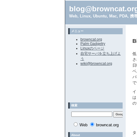
blog@browncat.or
Web, Linux, Ubuntu, Mac, 
メニュー
browncat.org
B
Palm Gadgetry
Linuxのページ
自宅サーバを立ち上げよ
低
う
さ
wiki@browncat.org
日
ベ
バ
で
イ
は
の
検索
Web
browncat.org
タ
About