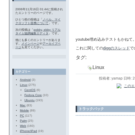
2006年11月16日 01:44に投稿され
たエントリーのページです。
ひとつ前の投稿は「
ノベル、マイ
クロソフト提携について
」です。
次の投稿は「
gobby, ebby リアル
タイム協調編集エディタ
」です。
youtube埋め込みテストもかねて
他にも多くのエントリーがありま
す。
メインページ
や
アーカイブペ
ージ
も見てください。
これに関しての
diggのスレッド
で
タグ:
Linux
カテゴリー
投稿者: yamap 日時: 
Android
(3)
Linux
(275)
CentOS
(6)
Fedora Core
(10)
Ubuntu
(193)
Mac
(83)
トラックバック
Mobile
(89)
PC
(117)
Palm
(25)
Web
(160)
iPhone/iPad
(19)