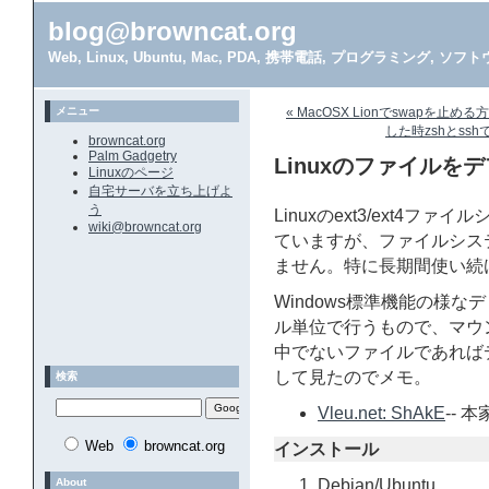
blog@browncat.org
Web, Linux, Ubuntu, Mac, PDA, 携帯電話, プログラミング, 
メニュー
« MacOSX Lionでswapを止め
した時zshとss
browncat.org
Palm Gadgetry
Linuxのファイルを
Linuxのページ
自宅サーバを立ち上げよ
う
Linuxのext3/ext4
wiki@browncat.org
ていますが、ファイルシス
ません。特に長期間使い続
Windows標準機能の様
ル単位で行うもので、マウ
中でないファイルであればデ
して見たのでメモ。
検索
Vleu.net: ShAkE
-- 
Web
browncat.org
インストール
About
Debian/Ubuntu