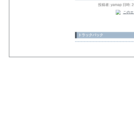
投稿者: yamap 日時: 
トラックバック