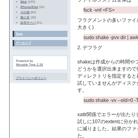
Web
(160)
iPhone/iPad
(19)
fsck -vnf <FS>
その他
(84)
独り言
(30)
フラグメントの多いファイ
自宅サーバ
(51)
大きく)
Tags
sudo shake -pvv dir | awk
アーカイブ
2. デフラグ
Powered by
shakeは作成からの時間
Movable Type 3.36
どうかを選択出来ますので
ディレクトリを指定すると
プライバシーポリシー
試していませんがディスク
す。
sudo shake -vv --old=0 -T0
xattr関係でエラーが出た
試しに107のextentに分
に減りました。結果のファイ
た。