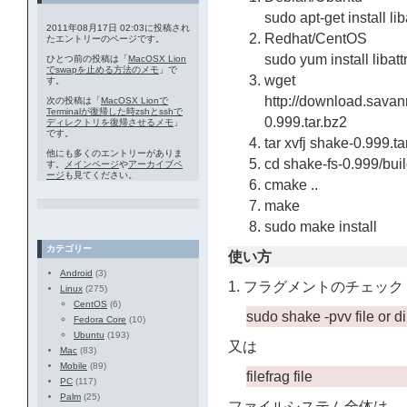
sudo apt-get install l
2011年08月17日 02:03に投稿され
Redhat/CentOS
たエントリーのページです。
sudo yum install libat
ひとつ前の投稿は「
MacOSX Lion
でswapを止める方法のメモ
」で
wget
す。
http://download.sava
次の投稿は「
MacOSX Lionで
Terminalが復帰した時zshとsshで
0.999.tar.bz2
ディレクトリを復帰させるメモ
」
です。
tar xvfj shake-0.999.ta
他にも多くのエントリーがありま
cd shake-fs-0.999/bui
す。
メインページ
や
アーカイブペ
ージ
も見てください。
cmake ..
make
sudo make install
カテゴリー
使い方
Android
(3)
1. フラグメントのチェック
Linux
(275)
CentOS
(6)
sudo shake -pvv file or di
Fedora Core
(10)
Ubuntu
(193)
又は
Mac
(83)
Mobile
(89)
filefrag file
PC
(117)
Palm
(25)
ファイルシステム全体は