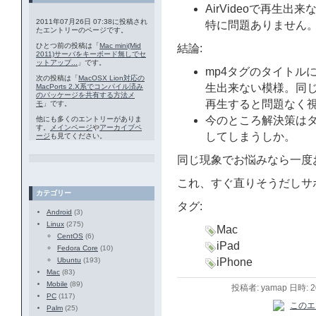
AirVideoで再生出来な
2011年07月26日 07:38に投稿され
特に問題ありません
たエントリーのページです。
ひとつ前の投稿は「
Mac mini(Mid
結論:
2011)サーバをキーボード無しでセ
ットアップ...
」です。
mp4タグのタイトルに
次の投稿は「
MacOSX Lion対応の
生出来ない模様。同
MacPorts 2.X系でコンパイル済み
のパッケージを共有する方法メ
再生すると問題なく
モ
」です。
今のところ解決策はタイ
他にも多くのエントリーがありま
す。
メインページ
や
アーカイブペ
してしまうしか。
ージ
も見てください。
同じ現象でお悩みなら一度
これ、すぐ直りそうだしサ
カテゴリー
タグ:
Android
(3)
Linux
(275)
Mac
CentOS
(6)
iPad
Fedora Core
(10)
Ubuntu
(193)
iPhone
Mac
(83)
Mobile
(89)
投稿者: yamap 日時: 
PC
(117)
Palm
(25)