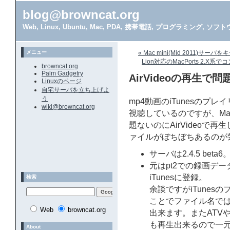
blog@browncat.org
Web, Linux, Ubuntu, Mac, PDA, 携帯電話, プログラミング, 
メニュー
« Mac mini(Mid 2011)サ
Lion対応のMacPorts 2.
browncat.org
Palm Gadgetry
AirVideoの再生
Linuxのページ
自宅サーバを立ち上げよ
う
mp4動画のiTunesのプレイ
wiki@browncat.org
視聴しているのですが、Macや
題ないのにAirVideoで
ァイルがぼちぼちあるのが
サーバは2.4.5 be
元はpt2での録画データ
iTunesに登録。
検索
余談ですがiTunesの
ことでファイル名では
Web
browncat.org
出来ます。またATV
も再生出来るので一
About