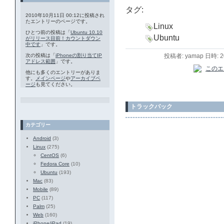
タグ:
2010年10月11日 00:12に投稿され
たエントリーのページです。
Linux
ひとつ前の投稿は「
Ubuntu 10.10
Ubuntu
がリリース目前！カウントダウン
中です
」です。
次の投稿は「
iPhoneの割り当てIP
投稿者: yamap 日時: 
アドレス範囲
」です。
他にも多くのエントリーがありま
す。
メインページ
や
アーカイブペ
ージ
も見てください。
トラックバック
カテゴリー
Android
(3)
Linux
(275)
CentOS
(6)
Fedora Core
(10)
Ubuntu
(193)
Mac
(83)
Mobile
(89)
PC
(117)
Palm
(25)
Web
(160)
iPhone/iPad
(19)