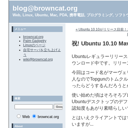
blog@browncat.org
Web, Linux, Ubuntu, Mac, PDA, 携帯電話, プログラミング, 
メニュー
« Ubuntu 10.10がリリース
browncat.org
Palm Gadgetry
祝! Ubuntu 10.10 
Linuxのページ
自宅サーバを立ち上げよ
う
Ubuntuレギュラーリリー
wiki@browncat.org
ウンロード中です。リリース
今回はコード名がマーヴェ
人なのでTopgunのトム
ったらどうするんだろうと
使い始めた頃はそろそろブ
検索
Ubuntuデスクトップの
認知度もあがり素晴らしい
Web
browncat.org
とはいえクライアントでは
いますが...
About