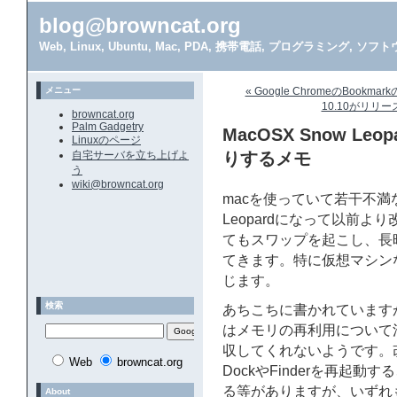
blog@browncat.org
Web, Linux, Ubuntu, Mac, PDA, 携帯電話, プログラミング, 
メニュー
« Google ChromeのBookm
10.10がリリ
browncat.org
Palm Gadgetry
MacOSX Snow L
Linuxのページ
自宅サーバを立ち上げよ
りするメモ
う
wiki@browncat.org
macを使っていて若干不満
Leopardになって以前
てもスワップを起こし、長
てきます。特に仮想マシン
じます。
検索
あちこちに書かれていますが
はメモリの再利用について消極
収してくれないようです。改
Web
browncat.org
DockやFinderを再起
る等がありますが、いずれ
About