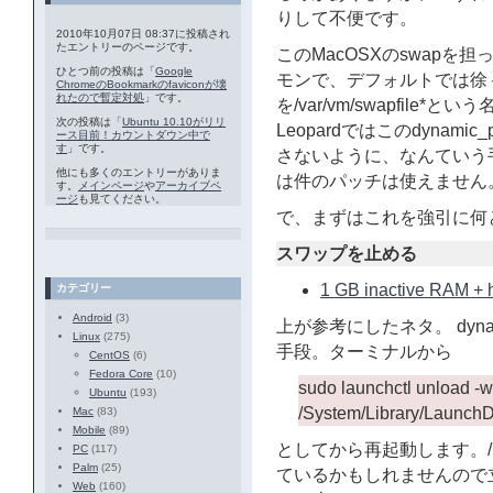
りして不便です。
2010年10月07日 08:37に投稿され
たエントリーのページです。
このMacOSXのswapを担っ
ひとつ前の投稿は「
Google
モンで、デフォルトでは徐
ChromeのBookmarkのfaviconが壊
れたので暫定対処
」です。
を/var/vm/swapfil
次の投稿は「
Ubuntu 10.10がリリ
Leopardではこのdynam
ース目前！カウントダウン中で
す
」です。
さないように、なんていう手段
他にも多くのエントリーがありま
は件のパッチは使えません
す。
メインページ
や
アーカイブペ
ージ
も見てください。
で、まずはこれを強引に何
スワップを止める
1 GB inactive RAM + 
カテゴリー
Android
(3)
上が参考にしたネタ。 dyna
Linux
(275)
手段。ターミナルから
CentOS
(6)
Fedora Core
(10)
sudo launchctl unload -w
Ubuntu
(193)
/System/Library/Launch
Mac
(83)
Mobile
(89)
としてから再起動します。/priva
PC
(117)
Palm
(25)
ているかもしれませんので
Web
(160)