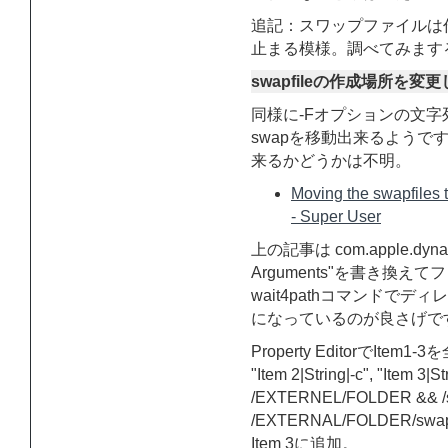
追記：スワップファイルは作成
止まる模様。調べてみます
swapfileの作成場所を
同様に-Fオプションの文
swapを移動出来るよう
来るかどうかは不明。
Moving the swapfiles 
- Super User
上の記事は com.apple.dynami
Arguments"を書き換
wait4pathコマンドで
になっているのが良さげで
Property EditorでItem1-3
"Item 2|String|-c", "Item 3|S
/EXTERNEL/FOLDER && /sb
/EXTERNAL/FOLDER/
Item 3に追加。