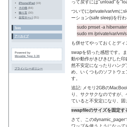
って戻すには"unload"を"l
iPhone/iPad
(19)
その他
(84)
ついでに/private/var/
独り言
(30)
ーション(safe sleep)を
自宅サーバ
(51)
sudo pmset -a hibernat
Tags
sudo rm /private/var/vm
アーカイブ
も併せてやっておくとディ
swapを切った感想です
Powered by
Movable Type 3.36
動や動作がきびきびした印
然不安定になったりハング
プライバシーポリシー
め、いくつものソフトウェ
す。
追記: メモリ2GBのMacB
り、サクサクなのですが、
ていると不安定になり、固
swapfileのサイズを固定する
さて、このdynamic_p
ワップを使うようになって