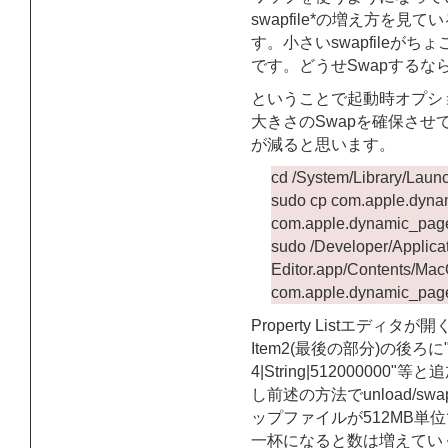
swapfile*の増え方を
す。小さいswapfileが
です。どうせSwapする
ということで起動時オプシ
大きさのSwapを確保さ
が減ると思います。
cd /System/Library/Lau
sudo cp com.apple.dynam
com.apple.dynamic_pager
sudo /Developer/Applicatio
Editor.app/Contents/MacO
com.apple.dynamic_page
Property Listエディタが開
Item2(最後の部分)の後ろに"Item
4|String|5120000
し前述の方法でunload/s
ップファイルが512MB単
一杯になると数は増えてい