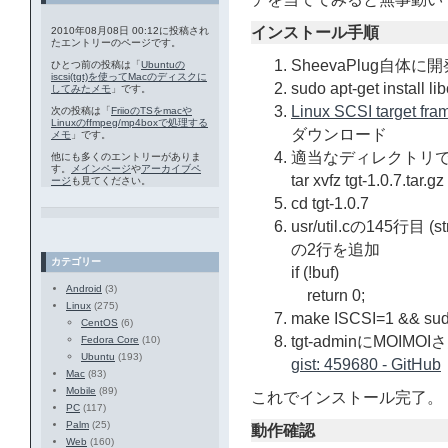
インストール手順
2010年08月08日 00:12に投稿され
たエントリーのページです。
SheevaPlug自
ひとつ前の投稿は「
Ubuntuの
iscsi(tgt)を使ってMacのディスクに
sudo apt-get install li
してみたメモ
」です。
Linux SCSI target fram
次の投稿は「
FriioのTSをmacや
Linuxのffmpeg/mp4boxで処理する
ダウンロード
メモ
」です。
適当なディレクトリ
他にも多くのエントリーがありま
す。
メインページ
や
アーカイブペ
tar xvfz tgt-1.0.7.tar.gz
ージ
も見てください。
cd tgt-1.0.7
usr/util.cの145行目 
の2行を追加
カテゴリー
if (!buf)
Android
(3)
return 0;
Linux
(275)
make ISCSI=1 && sudo
CentOS
(6)
tgt-adminにMOIM
Fedora Core
(10)
Ubuntu
(193)
gist: 459680 - GitHub
Mac
(83)
Mobile
(89)
これでインストール完了。
PC
(117)
Palm
(25)
動作確認
Web
(160)