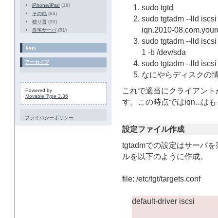
iPhone/iPad
(19)
sudo tgtd
その他
(84)
sudo tgtadm --lld iscsi
独り言
(30)
iqn.2010-08.com.yourd
自宅サーバ
(51)
sudo tgtadm --lld iscsi
Tags
1 -b /dev/sda
アーカイブ
sudo tgtadm --lld iscsi
なにやらディスクの
これで適当にクライアント
Powered by
Movable Type 3.36
す。この時点ではiqn...
プライバシーポリシー
設定ファイル作成
tgtadmでの設定はサーバ
ルを以下のように作成。
file: /etc/tgt/targets.conf
default-driver iscsi