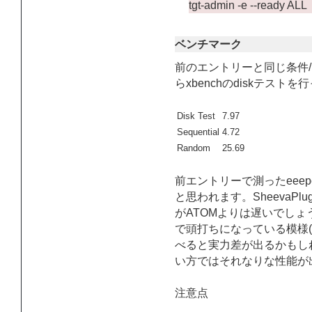
tgt-admin -e --ready ALL
ベンチマーク
前のエントリーと同じ条件/同
らxbenchのdiskテス
Disk Test
7.97
Sequential
4.72
Random
25.69
前エントリーで測ったeee
と思われます。SheevaPl
がATOMよりは遅いでしょ
で頭打ちになっている模様(
べると実力差が出るかもし
い方ではそれなりな性能が
注意点