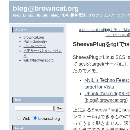
blog@browncat.org
Web, Linux, Ubuntu, Mac, PDA, 携帯電話, プログラミング, 
メニュー
« Ubuntuのiscsi(tgt)を
macやLinuxの
browncat.org
Palm Gadgetry
SheevaPlugをtgtで
Linuxのページ
自宅サーバを立ち上げよ
う
SheevaPlugにLinux SCSI
wiki@browncat.org
てiscsiのtarget(サ
たのでメモ。
>NIL:'s Techno Feats
target for Vista
Ubuntuのiscsi(
(blog@browncat.org)
検索
上にあるSheevaPlugに
ンストールはできるもののt
Web
browncat.org
ってうまく動きません。適
About
チを当ててみると無事動い