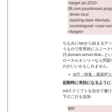
<target iqn.2010-
08.com.yourdomain.plugs
driver iscsi
backing-store /dev/sda
incominguser <user-na
</target>
ちなみにiqnから始まるディ
うもので世界的にユニークな
付.domain.server:d
ローカルオンリーなら問題
のがいいかもしれません。
＠IT：特集：最新IPスト
起動時に有効になるように
initスクリプトを自分で書けば
下の二行を追加
tgtd