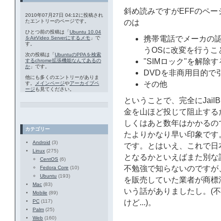
斜め読みですがEFFのペ
2010年07月27日 04:12に投稿され
たエントリーのページです。
のは
ひとつ前の投稿は「
Ubuntu 10.04
携帯電話でメーカの
をAirVideo Serverにするメモ
」で
す。
うOSに改変を行うこ
次の投稿は「
UbuntuのPPAを検索
"SIMロック"を解除
するchrome拡張機能なんてあるの
か
」です。
DVDを非商用目的で
他にも多くのエントリーがありま
その他
す。
メインページ
や
アーカイブペ
ージ
も見てください。
ということで、完全にJailB
金を山ほど投じて阻止するだろ
しくはあと数年はかかるの
カテゴリー
たよりかなり早い印象です
Android
(3)
です。とはいえ、これで日本で
Linux
(275)
となるかといえばまた別な話。
CentOS
(6)
不勉強で知らないのですが
Fedora Core
(10)
Ubuntu
(193)
を販売していた業者が商標
Mac
(83)
いう話がありましたし。(
Mobile
(89)
PC
(117)
けど...)。
Palm
(25)
Web
(160)