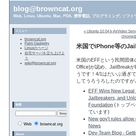
blog@browncat.org
Web, Linux, Ubuntu, Mac, PDA, 携帯電話, プログラミング, 
メニュー
« Ubuntu 10.04をAirVideo 
chrom
browncat.org
Palm Gadgetry
米国でiPhone等のJai
Linuxのページ
自宅サーバを立ち上げよ
う
米国のEFFという民間団体の訴え
wiki@browncat.org
Office)が認め、JailB
うです！4/1はだいぶ過
してうろうろしたのですが
EFF Wins New Legal Pr
Jailbreakers, and Unlo
Foundation
(トップペー
検索
ています)
New gov't rules allo
Web
browncat.org
News
Dev-Team Blog - Getting
About