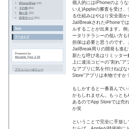
個人的にはiPhoneのよ
iPhone/iPad
(19)
その他
(84)
いえ)Appleの審査を受
独り言
(30)
る仕組みはやはり安全面か
自宅サーバ
(51)
JailBreakされたiPho
Tags
ルすることが出来ます。例え
ータリテラシーの低い方も
アーカイブ
担保は必要と思うのです。
JailBreak周りの開発
Powered by
新たな呼び名はリミッター
Movable Type 3.36
上に違法コピーの"割れ"ア
なアプリに気を付けねばなら
プライバシーポリシー
Store"アプリは本物です
もしかすると一番喜んでい
かもしれません。もっともAnt
あるのでApp Storeでは
か笑
ということで完全に手放し
ならば、Appleが技術的