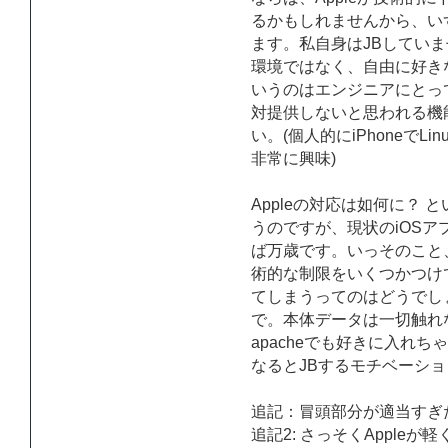
るかもしれませんから、い
ます。私自身はJBしてい
環境ではなく、自由に好き
いうのはエンジニアにとっ
対提供しないと思われる機
い。(個人的にiPhoneでLi
非常に興味)
Appleの対応は如何に？
うのですが、現状のiOS
ば万歳です。いっそのこと、
術的な制限をいくつかつけてApp
てしまうってのはどうでしょ
で。本体データは一切触れない
apacheでも好きに入れ
なるとJBするモチベーシ
追記：冒頭部分が適当すぎ
追記2: さっそくApple