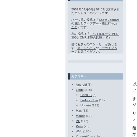
2009年09月04日 08:59に投稿され
たエントリーのページです。
ひとつ前の投稿は「
Snow Leopard
の感想とアップデート後に行った
こと
」です。
次の投稿は「
モバイルルータ PHS-
300とCMR-250の比較
」です。
他にも多くのエントリーがありま
す。
メインページ
や
アーカイブペ
ージ
も見てください。
カテゴリー
以
Android
(3)
い
Linux
(275)
CentOS
(6)
ま
Fedora Core
(10)
ジ
Ubuntu
(193)
Mac
(83)
リ
Mobile
(89)
デ
PC
(117)
Palm
(25)
後
Web
(160)
か
iPhone/iPad
(19)