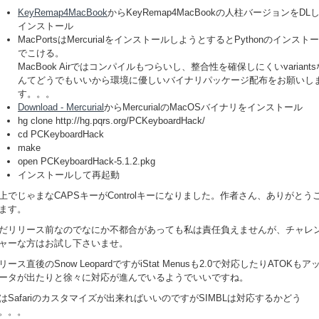
KeyRemap4MacBook
からKeyRemap4MacBookの人柱バージョンをDL
インストール
MacPortsはMercurialをインストールしようとするとPythonのインスト
でこける。
MacBook Airではコンパイルもつらいし、整合性を確保しにくいvariants
んてどうでもいいから環境に優しいバイナリパッケージ配布をお願いし
す。。。
Download - Mercurial
からMercurialのMacOSバイナリをインストール
hg clone http://hg.pqrs.org/PCKeyboardHack/
cd PCKeyboardHack
make
open PCKeyboardHack-5.1.2.pkg
インストールして再起動
上でじゃまなCAPSキーがControlキーになりました。作者さん、ありがとう
ます。
だリリース前なのでなにか不都合があっても私は責任負えませんが、チャレ
ャーな方はお試し下さいませ。
リース直後のSnow LeopardですがiStat Menusも2.0で対応したりATOKもア
ータが出たりと徐々に対応が進んでいるようでいいですね。
はSafariのカスタマイズが出来ればいいのですがSIMBLは対応するかどう
。。。