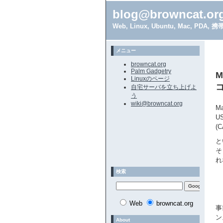
blog@browncat.or
Web, Linux, Ubuntu, Mac, 
メニュー
browncat.org
Palm Gadgetry
M
Linuxのページ
自宅サーバを立ち上げよ
う
wiki@browncat.org
M
U
(
と
そ
れ
検索
Web
browncat.org
事
ン
About