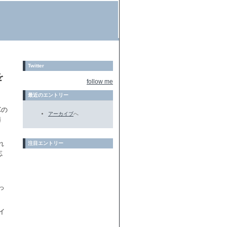
Twitter
を
follow me
最近のエントリー
Cの
アーカイブ
へ
隣
れ
注目エントリー
忘
っ
イ