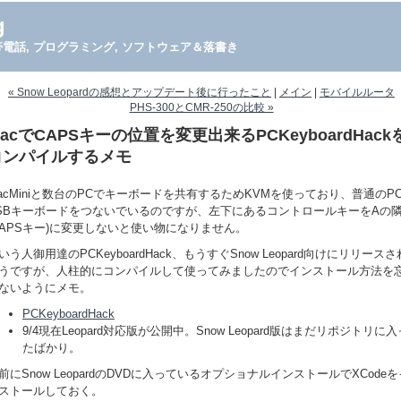
g
PDA, 携帯電話, プログラミング, ソフトウェア＆落書き
« Snow Leopardの感想とアップデート後に行ったこと
|
メイン
|
モバイルルータ
PHS-300とCMR-250の比較 »
acでCAPSキーの位置を変更出来るPCKeyboardHack
コンパイルするメモ
acMiniと数台のPCでキーボードを共有するためKVMを使っており、普通のP
SBキーボードをつないでいるのですが、左下にあるコントロールキーをAの
CAPSキー)に変更しないと使い物になりません。
いう人御用達のPCKeyboardHack、もうすぐSnow Leopard向けにリリースさ
うですが、人柱的にコンパイルして使ってみましたのでインストール方法を
ないようにメモ。
PCKeyboardHack
9/4現在Leopard対応版が公開中。Snow Leopard版はまだリポジトリに入
たばかり。
前にSnow LeopardのDVDに入っているオプショナルインストールでXCodeを
ストールしておく。