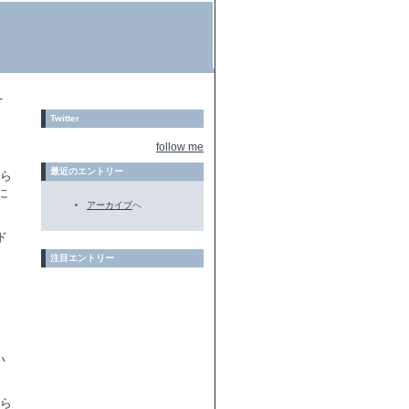
ょ
Twitter
follow me
最近のエントリー
おら
に
アーカイブ
へ
ド
。
注目エントリー
い
ちら