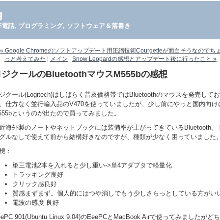
g
PDA, 携帯電話, プログラミング, ソフトウェア＆落書き
« Google Chromeのソフトアップデート用圧縮技術Courgetteが面白そうなのでち
っと考えてみた
|
メイン
|
Snow Leopardの感想とアップデート後に行ったこと »
ジクールのBluetoothマウスM555bの感想
ジクール(Logitech)はしばらく普及価格帯ではBluetoothのマウスを発売して
、仕方なく並行輸入品のV470を使っていましたが、少し前にやっと国内向け
555bというのが出たので買ってみました。
近海外製のノートやネットブックには装備率が上がってきているBluetooth。
グルなしで使えて前から結構好きなのですが、種類が少なく困っていました
想：
単三電池2本を入れると少し重い->単4アダプタで軽量化
トラッキング良好
クリック感良好
質感まずまず。個人的にはつや消しでもう少しさらっとしている方がい
電波の感度 良好
eePC 901(Ubuntu Linux 9.04)のEeePCとMacBook Airで使ってみましたがど