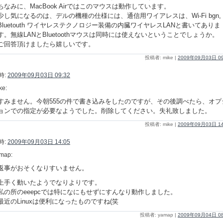
ちなみに、MacBook Airではこのマウスは動作しています。
少し気になるのは、デルの機種の仕様には、通信用ワイアレスは、Wi-Fi bgn,
Bluetouth ワイヤレステクノロジー装備の内臓ワイヤレスLANと書いてありま
す。無線LANとBluetoothマウスは同時には使えないということでしょうか。
ご回答頂けましたら嬉しいです。
投稿者: mike |
2009年09月03日 09
時:
2009年09月03日 09:32
ke:
すみません。今朝555の件で書き込みをしたのですが、その後調べたら、オプ
ョンでの指定が必要なようでした。削除してください。失礼致しました。
投稿者: mike |
2009年09月03日 14
時:
2009年09月03日 14:05
map:
返事がおそくなりすいません。
上手く動いたようでなりよりです。
私の所のeeepcでは特になにもせずにすんなり動作しました。
最近のLinuxは便利になったものですね(笑
投稿者: yamap |
2009年09月04日 08