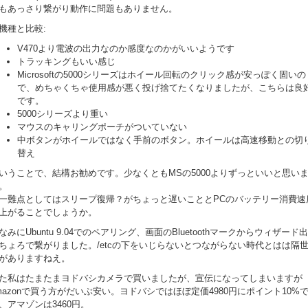
もあっさり繋がり動作に問題もありません。
機種と比較:
V470より電波の出力なのか感度なのかがいいようです
トラッキングもいい感じ
Microsoftの5000シリーズはホイール回転のクリック感が安っぽく固いの
で、めちゃくちゃ使用感が悪く投げ捨てたくなりましたが、こちらは良
です。
5000シリーズより重い
マウスのキャリングポーチがついていない
中ボタンがホイールではなく手前のボタン。ホイールは高速移動との切
替え
いうことで、結構お勧めです。少なくともMSの5000よりずっといいと思い
。
一難点としてはスリープ復帰？がちょっと遅いこととPCのバッテリー消費速
上がることでしょうか。
なみにUbuntu 9.04でのペアリング、画面のBluetoothマークからウィザード
ちょろで繋がりました。/etcの下をいじらないとつながらない時代とはは隔
がありますねえ。
た私はたまたまヨドバシカメラで買いましたが、宣伝になってしまいますが
mazonで買う方がだいぶ安い。ヨドバシではほぼ定価4980円にポイント10%
、アマゾンは3460円。