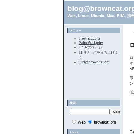
blog@browncat.or
Web, Linux, Ubuntu, Mac, 
メニュー
browncat.org
Palm Gadgetry
ロ
Linuxのページ
自宅サーバを立ち上げよ
う
ロ
wiki@browncat.org
ず
M
最
ン
感
検索
Web
browncat.org
E
About