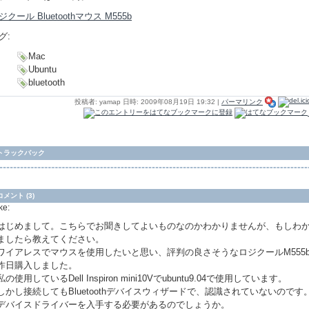
ジクール Bluetoothマウス M555b
グ:
Mac
Ubuntu
bluetooth
投稿者: yamap 日時: 2009年08月19日 19:32
|
パーマリンク
トラックバック
コメント (3)
ke:
はじめまして。こちらでお聞きしてよいものなのかわかりませんが、もしわ
ましたら教えてください。
ワイアレスでマウスを使用したいと思い、評判の良さそうなロジクールM555
昨日購入しました。
私の使用しているDell Inspiron mini10Vでubuntu9.04で使用しています。
しかし接続してもBluetoothデバイスウィザードで、認識されていないのです
デバイスドライバーを入手する必要があるのでしょうか。