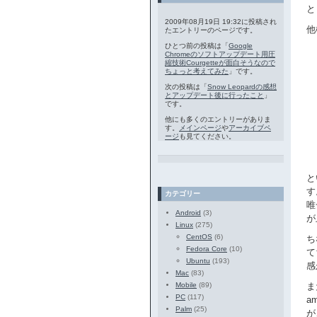
と
2009年08月19日 19:32に投稿され
他
たエントリーのページです。
ひとつ前の投稿は「
Google
Chromeのソフトアップデート用圧
縮技術Courgetteが面白そうなので
ちょっと考えてみた
」です。
次の投稿は「
Snow Leopardの感想
とアップデート後に行ったこと
」
です。
他にも多くのエントリーがありま
す。
メインページ
や
アーカイブペ
ージ
も見てください。
と
す
カテゴリー
唯
Android
(3)
が
Linux
(275)
CentOS
(6)
ち
Fedora Core
(10)
て
Ubuntu
(193)
感
Mac
(83)
Mobile
(89)
ま
PC
(117)
a
Palm
(25)
が