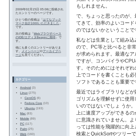
もしれません。
2009年02月15日 05:08に投稿され
たエントリーのページです。
で、ちょっと思ったのが、
ひとつ前の投稿は「
はてなブック
てきて、効率のよいコード
マーク合計1000いただきました
」
です。
のではないかということで
次の投稿は「
Webブラウザベース
のIDE/エディタBespinに期待
」で
私などは生業として組み込
す。
ので、PC等と比べると非
他にも多くのエントリーがありま
す。
メインページ
や
アーカイブペ
が求められます。最適なア
ージ
も見てください。
ですが、コンパイラやCP
す。そのためにはそれぞれ
上でコードを書くことも必
カテゴリー
ソフトであることも重要で
Android
(3)
最近ではライブラリなどが
Linux
(275)
CentOS
(6)
ゴリズムを理解せずに使用
Fedora Core
(10)
いのではないでしょ うか
Ubuntu
(193)
上に速度アップができるの
Mac
(83)
Mobile
(89)
に意識されていません。よ
PC
(117)
っては性能を飛躍的に向上
Palm
(25)
検索とQuickSortやツ
Web
(160)