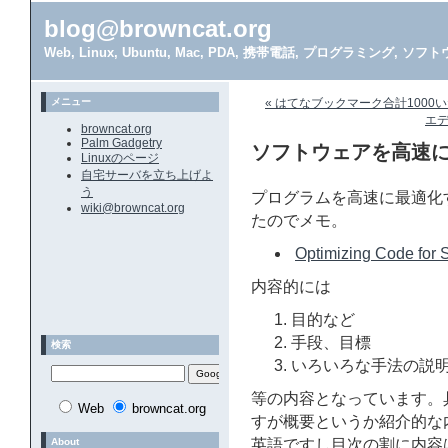
blog@browncat.org
Web, Linux, Ubuntu, Mac, PDA, 携帯電話, プログラミング, 
メニュー
« はてなブックマーク合計1000
エデ
browncat.org
Palm Gadgetry
ソフトウェアを高速
Linuxのページ
自宅サーバを立ち上げよ
う
プログラムを高速に最適化
wiki@browncat.org
たのでメモ。
Optimizing Code for
内容的には
目的など
手段、目標
検索
いろいろな手法の説
等の内容となっています。
Web
browncat.org
すが概要というか紹介的な
About
英語ですし目次の割に内容