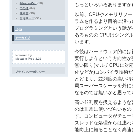
iPhone/iPad
(19)
もっといろいろありますが)
その他
(84)
独り言
(30)
以前、CPUやメモリリソ
自宅サーバ
(51)
ラムを作るより目的に沿っ
プログラミングという話が
Tags
あるものの CPUはシング
アーカイブ
います。
今後はハードウェア的には複
Powered by
実行しようという方向性が
Movable Type 3.36
無い限り(マルチCPUに
化などか)コンパイラ技術
プライバシーポリシー
とどまり、並列度の高い特
局スーパースケーラを外に
なるのでは無いかと思って
高い並列度を扱えるような
のは非常に使いづらいもの
す。コンピュータがチュー
スレッドな処理からは逃れ
能向上に頼ることなく高速